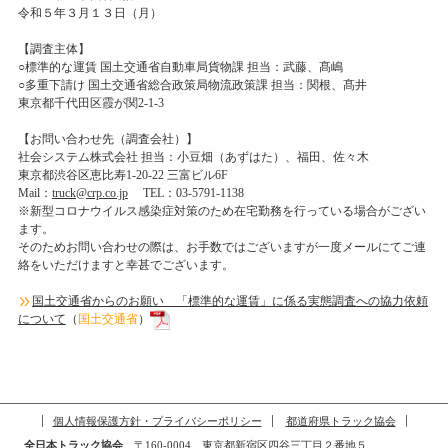
令和５年３月１３日（月）
【調査主体】
○標準的な運賃 国土交通省自動車局貨物課 担当：武藤、髙嶋
○多重下請け 国土交通省総合政策局物流政策課 担当：関根、髙井
東京都千代田区霞が関2-1-3
【お問い合わせ先（調査会社）】
社会システム株式会社 担当：小豆畑（あずはた）、福田、佐々木
東京都渋谷区恵比寿1-20-22 三富ビル6F
Mail：
truck@crp.co.jp
TEL：03-5791-1138
※新型コロナウイルス感染症対策のため在宅勤務を行っている場合がござい
ます。
そのためお問い合わせの際は、お手数ではございますが一度メールにてご連
絡をいただけますと幸甚でございます。
国土交通省からのお願い 「標準的な運賃」に係る実態調査への協力依頼
について
（
国土交通省
）
個人情報保護方針・プライバシーポリシー
都道府県トラック協会
全日本トラック協会
〒160-0004 東京都新宿区四谷三丁目２番地５