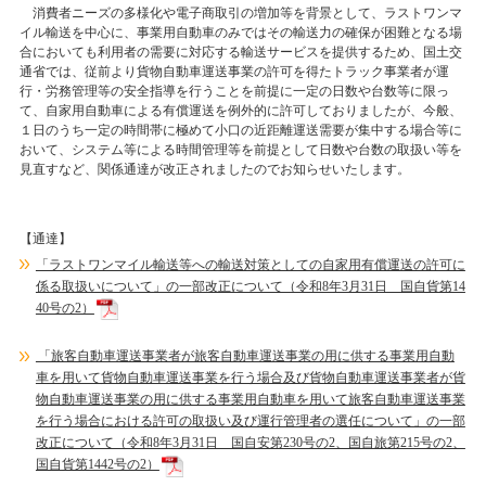
消費者ニーズの多様化や電子商取引の増加等を背景として、ラストワンマ
イル輸送を中心に、事業用自動車のみではその輸送力の確保が困難となる場
合においても利用者の需要に対応する輸送サービスを提供するため、国土交
通省では、従前より貨物自動車運送事業の許可を得たトラック事業者が運
行・労務管理等の安全指導を行うことを前提に一定の日数や台数等に限っ
て、自家用自動車による有償運送を例外的に許可しておりましたが、今般、
１日のうち一定の時間帯に極めて小口の近距離運送需要が集中する場合等に
おいて、システム等による時間管理等を前提として日数や台数の取扱い等を
見直すなど、関係通達が改正されましたのでお知らせいたします。
【通達】
「ラストワンマイル輸送等への輸送対策としての自家用有償運送の許可に
係る取扱いについて」の一部改正について（令和8年3月31日 国自貨第14
40号の2）
「旅客自動車運送事業者が旅客自動車運送事業の用に供する事業用自動
車を用いて貨物自動車運送事業を行う場合及び貨物自動車運送事業者が貨
物自動車運送事業の用に供する事業用自動車を用いて旅客自動車運送事業
を行う場合における許可の取扱い及び運行管理者の選任について」の一部
改正について（令和8年3月31日 国自安第230号の2、国自旅第215号の2、
国自貨第1442号の2）