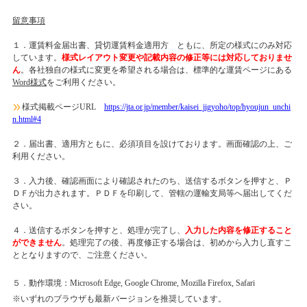
留意事項
１．運賃料金届出書、貸切運賃料金適用方 ともに、所定の様式にのみ対応
しています。
様式レイアウト変更や記載内容の修正等には対応しておりませ
ん
。各社独自の様式に変更を希望される場合は、標準的な運賃ページにある
Word
様式
をご利用ください。
様式掲載ページURL
https://jta.or.jp/member/kaisei_jigyoho/top/hyoujun_unchi
n.html#4
２．届出書、適用方ともに、必須項目を設けております。画面確認の上、ご
利用ください。
３．入力後、確認画面により確認されたのち、送信するボタンを押すと、Ｐ
ＤＦが出力されます。ＰＤＦを印刷して、管轄の運輸支局等へ届出してくだ
さい。
４．送信するボタンを押すと、処理が完了し、
入力した内容を修正すること
ができません
。処理完了の後、再度修正する場合は、初めから入力し直すこ
ととなりますので、ご注意ください。
５．動作環境：
Microsoft Edge, Google Chrome, Mozilla Firefox, Safari
※いずれのブラウザも最新バージョンを推奨しています。