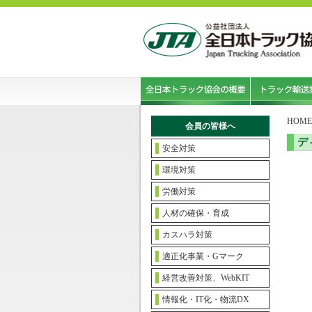
HOME
会員の皆様へ
デ
安全対策
環境対策
労働対策
人材の確保・育成
カスハラ対策
適正化事業・Gマーク
経営改善対策、WebKIT
情報化・IT化・物流DX