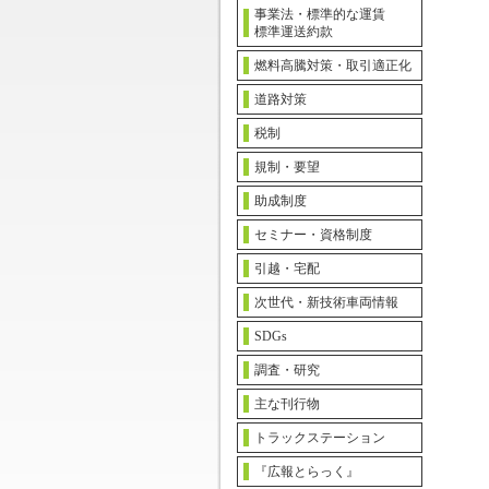
事業法・標準的な運賃
標準運送約款
燃料高騰対策・取引適正化
道路対策
税制
規制・要望
助成制度
セミナー・資格制度
引越・宅配
次世代・新技術車両情報
SDGs
調査・研究
主な刊行物
トラックステーション
『広報とらっく』