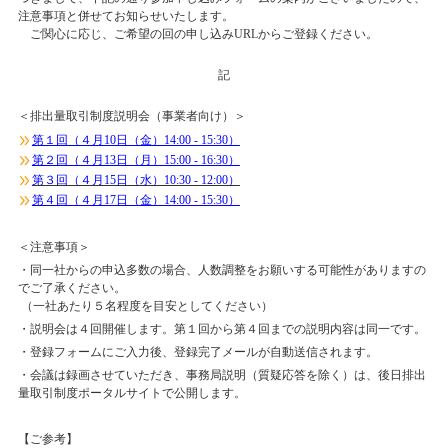
注意事項と併せてお知らせいたします。
ご関心に応じ、ご希望の回の申し込みURLからご登録ください。
記
＜排出量取引制度説明会（事業者向け）＞
第１回（４月10日（金）14:00 - 15:30）
第２回（４月13日（月）15:00 - 16:30）
第３回（４月15日（水）10:30 - 12:00）
第４回（４月17日（金）14:00 - 15:30）
＜注意事項＞
・同一社からの申込多数の場合、人数調整をお願いする可能性がありますの
でご了承ください。
（一社あたり５名程度を目安としてください）
・説明会は４回開催します。第１回から第４回までの説明内容は同一です。
・登録フォームにご入力後、登録完了メールが自動送信されます。
・会議は録画させていただき、事務局説明（質疑応答を除く）は、後日排出
量取引制度ポータルサイトで公開します。
【ご参考】