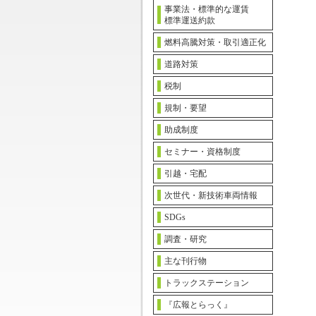
事業法・標準的な運賃
標準運送約款
燃料高騰対策・取引適正化
道路対策
税制
規制・要望
助成制度
セミナー・資格制度
引越・宅配
次世代・新技術車両情報
SDGs
調査・研究
主な刊行物
トラックステーション
『広報とらっく』