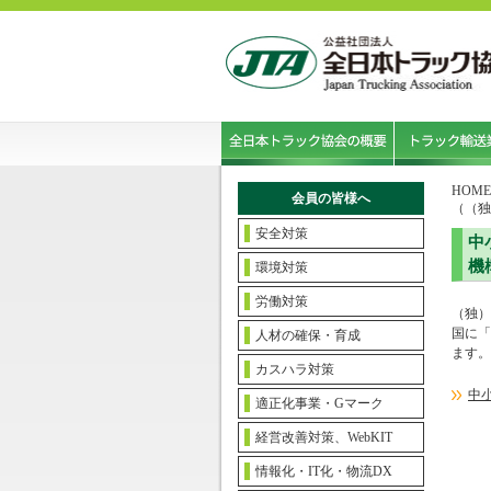
HOME
会員の皆様へ
（（独
安全対策
中
機
環境対策
労働対策
（独）
国に「
人材の確保・育成
ます。
カスハラ対策
中
適正化事業・Gマーク
経営改善対策、WebKIT
情報化・IT化・物流DX