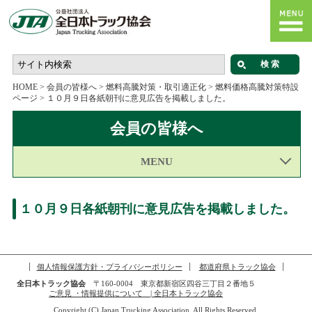
HOME
>
会員の皆様へ
>
燃料高騰対策・取引適正化
>
燃料価格高騰対策特設
ページ
>
１０月９日各紙朝刊に意見広告を掲載しました。
会員の皆様へ
MENU
１０月９日各紙朝刊に意見広告を掲載しました。
個人情報保護方針・プライバシーポリシー
都道府県トラック協会
全日本トラック協会
〒160-0004 東京都新宿区四谷三丁目２番地５
ご意見 ・情報提供について | 全日本トラック協会
Copyright (C) Japan Trucking Association, All Rights Reserved.