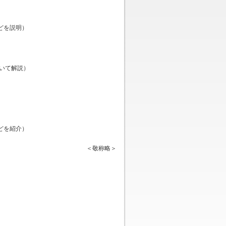
どを説明）
いて解説）
どを紹介）
＜敬称略＞