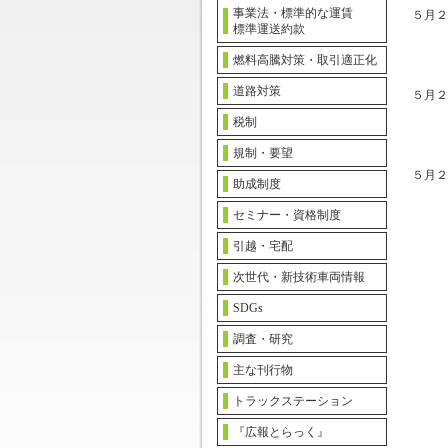
事業法・標準的な運賃
５月２
標準運送約款
燃料高騰対策・取引適正化
道路対策
５月２
税制
規制・要望
５月２
助成制度
セミナー・資格制度
引越・宅配
次世代・新技術車両情報
SDGs
調査・研究
主な刊行物
トラックステーション
『広報とらっく』