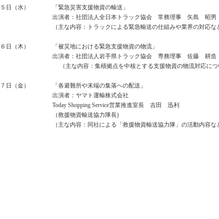
５日（水）
「緊急災害支援物資の輸送」
出演者：社団法人全日本トラック協会 常務理事 矢島 昭男
（主な内容：トラックによる緊急輸送の仕組みや業界の対応な
６日（木）
「被災地における緊急支援物資の物流」
出演者：社団法人岩手県トラック協会 専務理事 佐藤 耕造
（主な内容：集積拠点を中核とする支援物資の物流対応につ
７日（金）
「各避難所や末端の集落への配送」
出演者：ヤマト運輸株式会社
Today Shopping Service営業推進室長 吉田 迅利
（救援物資輸送協力隊長)
（主な内容：同社による「救援物資輸送協力隊」の活動内容な