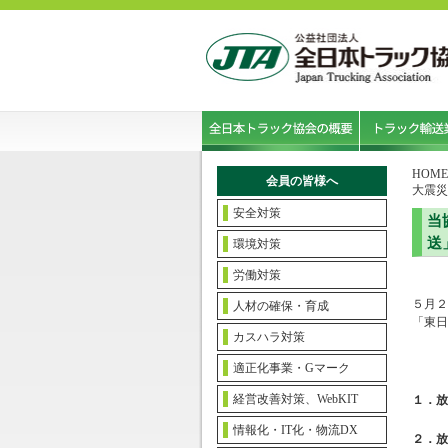
HOME
会員の皆様へ
大震災
安全対策
当
送
環境対策
労働対策
５月２
人材の確保・育成
「東日
カスハラ対策
適正化事業・Gマーク
経営改善対策、WebKIT
１．放
情報化・IT化・物流DX
２．放