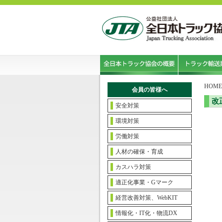
HOME
会員の皆様へ
改
安全対策
環境対策
労働対策
人材の確保・育成
カスハラ対策
適正化事業・Gマーク
経営改善対策、WebKIT
情報化・IT化・物流DX