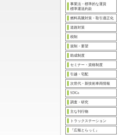
事業法・標準的な運賃
標準運送約款
燃料高騰対策・取引適正化
道路対策
税制
規制・要望
助成制度
セミナー・資格制度
引越・宅配
次世代・新技術車両情報
SDGs
調査・研究
主な刊行物
トラックステーション
『広報とらっく』