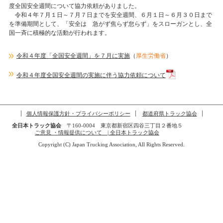
度全国安全週間について協力依頼がありました。
令和４年７月１日～７月７日までを安全週間、６月１日～６月３０日まで
を準備期間として、「安全は 急がず焦らず怠らず」をスローガンとし、全
国一斉に積極的な活動が行われます。
令和４年度「全国安全週間」を７月に実施
（
厚生労働省
）
令和４年度全国安全週間の実施に伴う協力依頼について
個人情報保護方針・プライバシーポリシー
都道府県トラック協会
全日本トラック協会
〒160-0004 東京都新宿区四谷三丁目２番地５
ご意見 ・情報提供について | 全日本トラック協会
Copyright (C) Japan Trucking Association, All Rights Reserved.