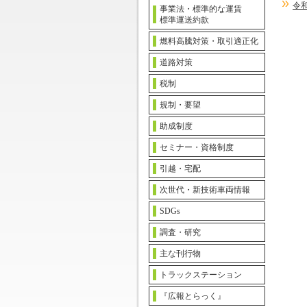
令
事業法・標準的な運賃
標準運送約款
燃料高騰対策・取引適正化
道路対策
税制
規制・要望
助成制度
セミナー・資格制度
引越・宅配
次世代・新技術車両情報
SDGs
調査・研究
主な刊行物
トラックステーション
『広報とらっく』