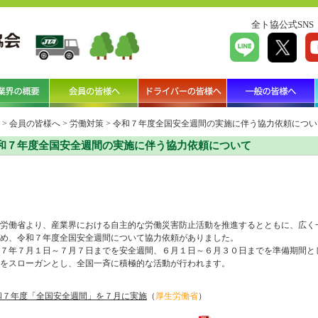
全ト協公式SNS
>
会員の皆様へ
>
労働対策
>
令和７年度全国安全週間の実施に伴う協力依頼につい
和７年度全国安全週間の実施に伴う協力依頼について
労働省より、産業界における自主的な労働災害防止活動を推進するとともに、広く
め、令和７年度全国安全週間について協力依頼がありました。
７年７月１日～７月７日までを安全週間、６月１日～６月３０日までを準備期間と
をスローガンとし、全国一斉に積極的な活動が行われます。
和７年度「全国安全週間」を７月に実施
（
厚生労働省
）