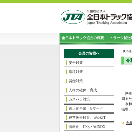
HOME
会員の皆様へ
令
安全対策
環境対策
労働対策
人材の確保・育成
厚生
図るた
カスハラ対策
令和
適正化事業・Gマーク
職場」
経営改善対策、WebKIT
令
情報化・IT化・物流DX