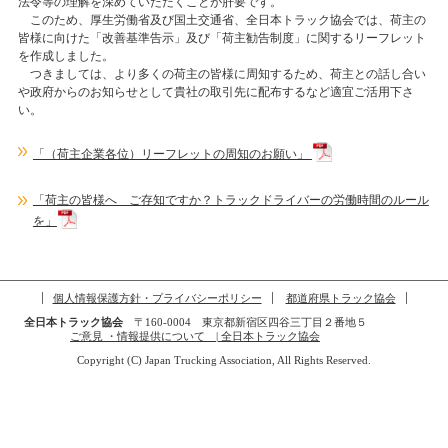
法令等の理解を深めていただくことが肝要です。
このため、厚生労働省及び国土交通省、全日本トラック協会では、荷主の
皆様に向けた「改善基準告示」及び「荷主勧告制度」に関するリーフレット
を作成しました。
つきましては、より多くの荷主の皆様に周知するため、荷主との話し合い
や政府からのお知らせとして貴社の取引先に配布するなど適宜ご活用下さ
い。
「（荷主企業各位）リーフレットの周知のお願い」
「荷主の皆様へ ご存知ですか？トラックドライバーの労働時間のルール
を」
個人情報保護方針・プライバシーポリシー
都道府県トラック協会
全日本トラック協会
〒160-0004 東京都新宿区四谷三丁目２番地５
ご意見 ・情報提供について | 全日本トラック協会
Copyright (C) Japan Trucking Association, All Rights Reserved.