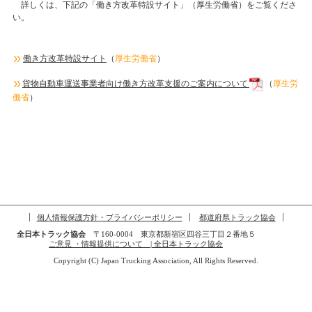
詳しくは、下記の「働き方改革特設サイト」（厚生労働省）をご覧くださ
い。
働き方改革特設サイト
（
厚生労働省
）
貨物自動車運送事業者向け働き方改革支援のご案内について
（
厚生労
働省
）
個人情報保護方針・プライバシーポリシー
都道府県トラック協会
全日本トラック協会
〒160-0004 東京都新宿区四谷三丁目２番地５
ご意見 ・情報提供について | 全日本トラック協会
Copyright (C) Japan Trucking Association, All Rights Reserved.