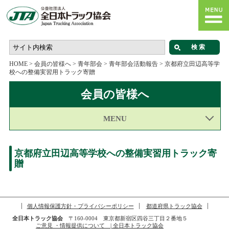
HOME
>
会員の皆様へ
>
青年部会
>
青年部会活動報告
>
京都府立田辺高等学
校への整備実習用トラック寄贈
会員の皆様へ
MENU
京都府立田辺高等学校への整備実習用トラック寄
贈
個人情報保護方針・プライバシーポリシー
都道府県トラック協会
全日本トラック協会
〒160-0004 東京都新宿区四谷三丁目２番地５
ご意見 ・情報提供について | 全日本トラック協会