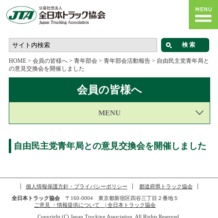
HOME
>
会員の皆様へ
>
青年部会
>
青年部会活動報告
>
自由民主党青年局と
の意見交換会を開催しました
会員の皆様へ
MENU
自由民主党青年局との意見交換会を開催しました
個人情報保護方針・プライバシーポリシー
都道府県トラック協会
全日本トラック協会
〒160-0004 東京都新宿区四谷三丁目２番地５
ご意見 ・情報提供について | 全日本トラック協会
Copyright (C) Japan Trucking Association, All Rights Reserved.