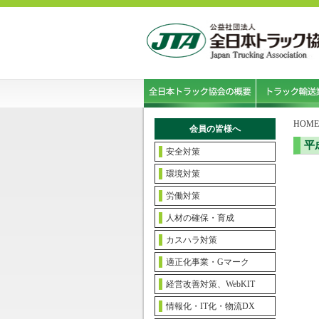
HOME
会員の皆様へ
平
安全対策
環境対策
労働対策
人材の確保・育成
カスハラ対策
適正化事業・Gマーク
経営改善対策、WebKIT
情報化・IT化・物流DX