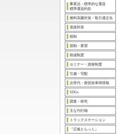
事業法・標準的な運賃
標準運送約款
燃料高騰対策・取引適正化
道路対策
税制
規制・要望
助成制度
セミナー・資格制度
引越・宅配
次世代・新技術車両情報
SDGs
調査・研究
主な刊行物
トラックステーション
『広報とらっく』