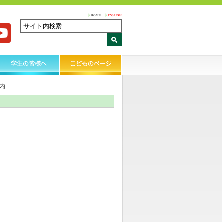
HOME
ENGLISH
内