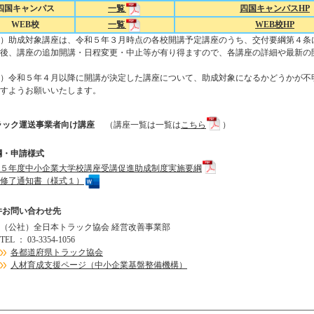
四国キャンパス
一覧
四国キャンパスHP
WEB校
一覧
WEB校HP
）助成対象講座は、令和５年３月時点の各校開講予定講座のうち、交付要綱第４条
後、講座の追加開講・日程変更・中止等が有り得ますので、各講座の詳細や最新の
）令和５年４月以降に開講が決定した講座について、助成対象になるかどうかが不
すようお願いいたします。
ラック運送事業者向け講座
（講座一覧は一覧は
こちら
）
綱・申請様式
５年度中小企業大学校講座受講促進助成制度実施要綱
修了通知書（様式１）
件お問い合わせ先
（公社）全日本トラック協会 経営改善事業部
TEL ： 03-3354-1056
各都道府県トラック協会
人材育成支援ページ（中小企業基盤整備機構）