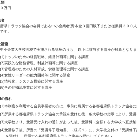
算額
０万円
象者
県トラック協会の会員である中小企業者(資本金３億円以下または従業員３００人
です。
象講座
中小企業大学校各校で実施される講座のうち、 以下に該当する講座が対象となりま
(1)トップのための経営戦略、経営計画等に関する講座
(2)実践的な財務管理、利益計画等に関する講座
(3)管理者のための人材育成、労務管理等に関する講座
(4)女性リーダーの能力開発等に関する講座
(5)情報化、システム構築に関する講座
(6)その他物流事業に関する講座
用の流れ
(1)本制度を利用する会員事業者の方は、事前に所属する各都道府県トラック協会
(2)所属する都道府県トラック協会の承認を受けた後、各大学校の指示により、受
(3)大学校より、受講受け入れの通知があった後、受講料（全額）を大学校へ直接
(4)受講修了後、所定の「受講修了通知書」（様式１）に、大学校交付の「受講修
を添付し、所属する各都道府県トラック協会へ提出してください。