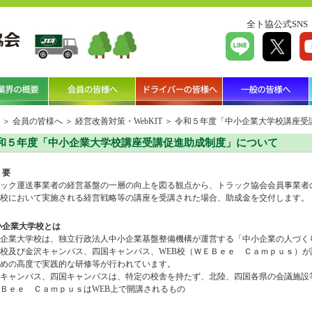
全ト協公式SNS
＞
会員の皆様へ
＞
経営改善対策・WebKIT
＞
令和５年度「中小企業大学校講座受
和５年度「中小企業大学校講座受講促進助成制度」について
 要
ック運送事業者の経営基盤の一層の向上を図る観点から、トラック協会会員事業者
校において実施される経営戦略等の講座を受講された場合、助成金を交付します。
小企業大学校とは
企業大学校は、独立行政法人中小企業基盤整備機構が運営する「中小企業の人づく
校及び金沢キャンパス、四国キャンパス、WEB校（ＷＥＢｅｅ Ｃａｍｐｕｓ）
めの高度で実践的な研修等が行われています。
キャンパス、四国キャンパスは、特定の校舎を持たず、北陸、四国各県の会議施設
Ｂｅｅ ＣａｍｐｕｓはWEB上で開講されるもの