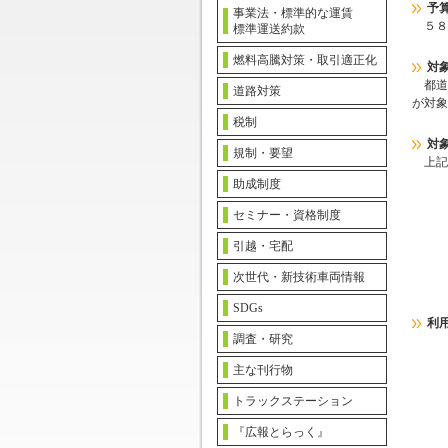
予
事業法・標準的な運賃
５８
標準運送約款
燃料高騰対策・取引適正化
対
都道府
道路対策
が対象
税制
対
規制・要望
上記
助成制度
セミナー・資格制度
引越・宅配
次世代・新技術車両情報
SDGs
利
調査・研究
主な刊行物
トラックステーション
『広報とらっく』