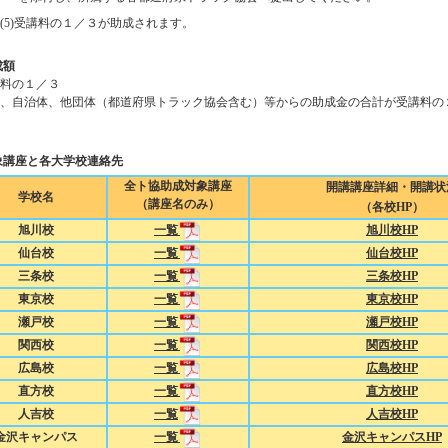
(5)受講料の１／３が助成されます。
成額
料の１／３
、自治体、他団体（都道府県トラック協会含む）等からの助成金の合計が受講料の
象講座と各大学校連絡先
全ト協助成対象講座
開講講座詳細・開講状
学校名
（講座名のみ）
（各校HP）
旭川校
一覧
旭川校HP
仙台校
一覧
仙台校HP
三条校
一覧
三条校HP
東京校
一覧
東京校HP
瀬戸校
一覧
瀬戸校HP
関西校
一覧
関西校HP
広島校
一覧
広島校HP
直方校
一覧
直方校HP
人吉校
一覧
人吉校HP
金沢キャンパス
一覧
金沢キャンパスHP