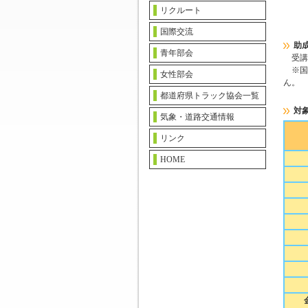
リクルート
国際交流
助
青年部会
受講
※国
女性部会
ん。
都道府県トラック協会一覧
対
気象・道路交通情報
リンク
HOME