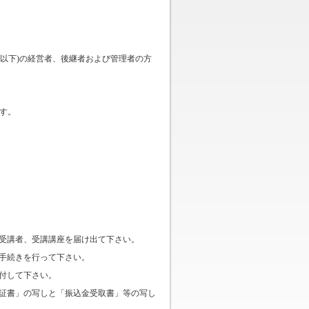
以下)の経営者、後継者および管理者の方
す。
に受講者、受講講座を届け出て下さい。
講手続きを行って下さい。
納付して下さい。
了証書」の写しと「振込金受取書」等の写し