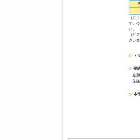
（注１
す。今
い。
（注２
さいま
ト
要
令和
受講
本