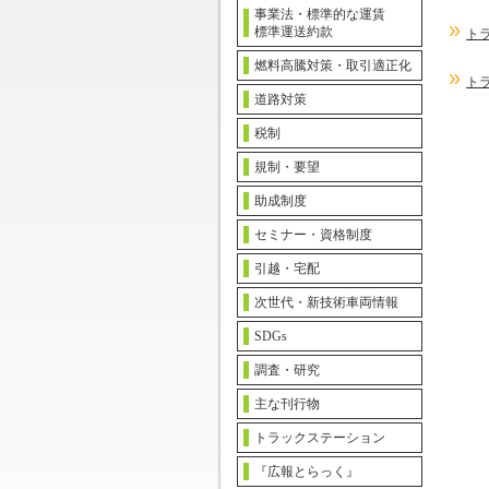
事業法・標準的な運賃
標準運送約款
ト
燃料高騰対策・取引適正化
ト
道路対策
税制
規制・要望
助成制度
セミナー・資格制度
引越・宅配
次世代・新技術車両情報
SDGs
調査・研究
主な刊行物
トラックステーション
『広報とらっく』