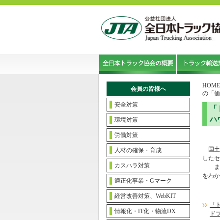
HOME
会員の皆様へ
の「価
安全対策
「
ハ
環境対策
労働対策
国土
人材の確保・育成
したセ
カスハラ対策
また
をわか
適正化事業・Gマーク
経営改善対策、WebKIT
「
情報化・IT化・物流DX
ド