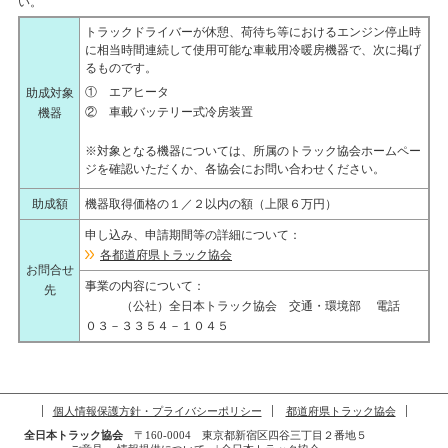
い。
トラックドライバーが休憩、荷待ち等におけるエンジン停止時
に相当時間連続して使用可能な車載用冷暖房機器で、次に掲げ
るものです。
① エアヒータ
助成対象
② 車載バッテリー式冷房装置
機器
※対象となる機器については、所属のトラック協会ホームペー
ジを確認いただくか、各協会にお問い合わせください。
助成額
機器取得価格の１／２以内の額（上限６万円）
申し込み、申請期間等の詳細について：
各都道府県トラック協会
お問合せ
事業の内容について：
先
（公社）全日本トラック協会 交通・環境部 電話
０３－３３５４－１０４５
個人情報保護方針・プライバシーポリシー
都道府県トラック協会
全日本トラック協会
〒160-0004 東京都新宿区四谷三丁目２番地５