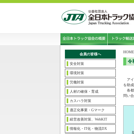
HOME
会員の皆様へ
令
安全対策
環境対策
アイ
労働対策
を助成
各都
人材の確保・育成
問い合
カスハラ対策
適正化事業・Gマーク
経営改善対策、WebKIT
情報化・IT化・物流DX