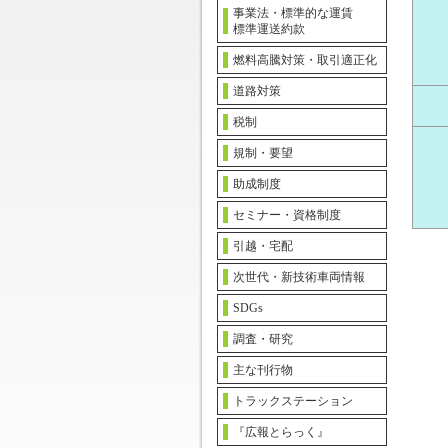
事業法・標準的な運賃
標準運送約款
燃料高騰対策・取引適正化
道路対策
税制
規制・要望
助成制度
セミナー・資格制度
引越・宅配
次世代・新技術車両情報
SDGs
調査・研究
主な刊行物
トラックステーション
『広報とらっく』