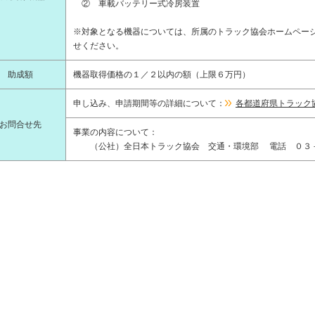
② 車載バッテリー式冷房装置
※対象となる機器については、所属のトラック協会ホームペー
せください。
助成額
機器取得価格の１／２以内の額（上限６万円）
申し込み、申請期間等の詳細について：
各都道府県トラック
お問合せ先
事業の内容について：
（公社）全日本トラック協会 交通・環境部 電話 ０３