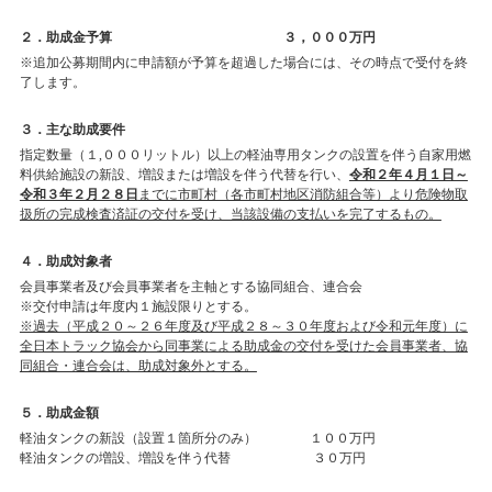
２．助成金予算 ３，０００万円
※追加公募期間内に申請額が予算を超過した場合には、その時点で受付を終
了します。
３．主な助成要件
指定数量（１,０００リットル）以上の軽油専用タンクの設置を伴う自家用燃
料供給施設の新設、増設または増設を伴う代替を行い、
令和２年４月１日～
令和３年２月２８日
までに市町村（各市町村地区消防組合等）より危険物取
扱所の完成検査済証の交付を受け、当該設備の支払いを完了するもの。
４．助成対象者
会員事業者及び会員事業者を主軸とする協同組合、連合会
※交付申請は年度内１施設限りとする。
※過去（平成２０～２６年度及び平成２８～３０年度および令和元年度）に
全日本トラック協会から同事業による助成金の交付を受けた会員事業者、協
同組合・連合会は、助成対象外とする。
５．助成金額
軽油タンクの新設（設置１箇所分のみ） １００万円
軽油タンクの増設、増設を伴う代替 ３０万円