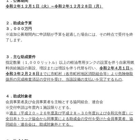
１．公募期間
令和２年１２月１日（火）～令和２年１２月２８日（月）
２．助成金予算
３，０００万円
※追加公募期間内に申請額が予算を超過した場合には、その時点で受付を終
了します。
３．主な助成要件
指定数量（１,０００リットル）以上の軽油専用タンクの設置を伴う自家用燃
料供給施設の新設、増設または増設を伴う代替を行い、
令和２年４月１日～
令和３年２月２８日
までに市町村（各市町村地区消防組合等）より危険物取
扱所の完成検査済証の交付を受け、当該設備の支払いを完了するもの
。
４．助成対象者
会員事業者及び会員事業者を主軸とする協同組合、連合会
※交付申請は年度内１施設限りとする。
※
過去（平成２０～２６年度及び平成２８～３０年度および令和元年度）に
全日本トラック協会から同事業による助成金の交付を受けた会員事業者、協
同組合・連合会は、助成対象外とする。