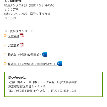
５．助成金額
軽油タンクの新設（設置１箇所分のみ）
１００万円
軽油タンクの増設、増設を伴う代替
３０万円
６．資料ダウンロード
交付要綱
実施要領
様式集《申請時使用書式》
様式集《その他書式（実績報告他）》
問い合わせ先：
公益社団法人 全日本トラック協会 経営改善事業部
東京都新宿区四谷３－２－５
TEL：03-3354-1056（ﾀﾞｲﾔﾙｲﾝ）、FAX：03-3354-1019