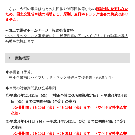
なお、今回の事業は地方公共団体や関係団体等からの
協調補助を要しない
ため、国土交通省単独の補助とし、原則、全日本トラック協会の助成はあり
ません。
■ 国土交通省ホームページ 報道発表資料
中小トラック・バス事業者に対し燃費性能の高いハイブリッド自動車の導入
補助を実施します！
１．実施概要
◆事業名（予算）
中小企業向けハイブリッドトラック等導入支援事業（9,900万円）
◆車両の対象期間及び公募期間
①平成30年12月21日（金）（補正予算に係る閣議決定日）～平成31年3月29
日（金）までに初度登録（予定）の車両
→公募期間：3月15日（金）～4月19日（金）まで 〈交付予定枠申込書
必着〉
②
平成31年4月1日（月）～平成31年7月31日（水）までに初度登録（予定）
の車両
→公募期間：3月15日（金）～5月31日（金）まで 〈交付予定枠申込書