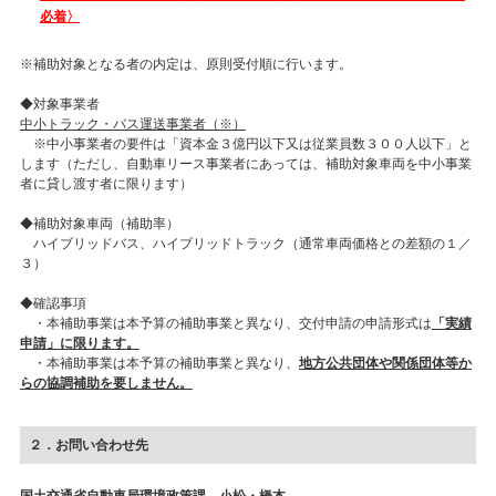
必着〉
※補助対象となる者の内定は、原則受付順に行います。
◆対象事業者
中小トラック・バス運送事業者（※）
※中小事業者の要件は「資本金３億円以下又は従業員数３００人以下」と
します（ただし、自動車リース事業者にあっては、補助対象車両を中小事業
者に貸し渡す者に限ります）
◆補助対象車両（補助率）
ハイブリッドバス、ハイブリッドトラック（通常車両価格との差額の１／
３）
◆確認事項
・本補助事業は本予算の補助事業と異なり、交付申請の申請形式は
「実績
申請」に限ります。
・本補助事業は本予算の補助事業と異なり、
地方公共団体や関係団体等か
らの協調補助を要しません。
２．お問い合わせ先