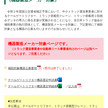
（機器製造メーカー対象）
令和２年度国土交通省補正予算において、中小トラック運送事業者に対す
るテールゲートリフター、トラック搭載型クレーン、トラック搭載用２段積
みデッキの導入に係る支援が実施されることになり、全日本トラック協会が
補助事業の執行団体として、機器製造メーカーを対象に、下記要領にて補助
対象となる機器の公募を行いますのでお知らせいたします。
機器製造メーカー対象ページです。
（トラック運送事業者や自動車リース事業者向けのページは別ペー
ジとなります。ご注意ください）
補助対象機器公募要領
（受付は終了しました）
テールゲートリフター機器選定申請書
テールゲートリフター機器選定明細表
／
記入例
■注意事項
本公募は、テールゲートリフター、トラック搭載型クレーン、トラッ