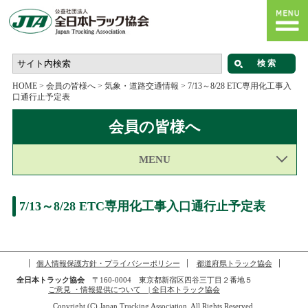
HOME
>
会員の皆様へ
>
気象・道路交通情報
>
7/13～8/28 ETC専用化工事入
口通行止予定表
会員の皆様へ
MENU
7/13～8/28 ETC専用化工事入口通行止予定表
個人情報保護方針・プライバシーポリシー
都道府県トラック協会
全日本トラック協会
〒160-0004 東京都新宿区四谷三丁目２番地５
ご意見 ・情報提供について | 全日本トラック協会
Copyright (C) Japan Trucking Association, All Rights Reserved.