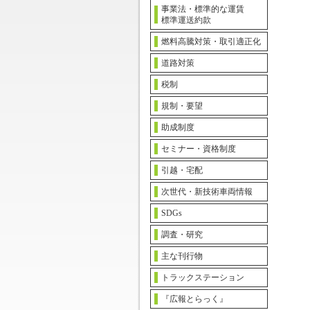
事業法・標準的な運賃
標準運送約款
燃料高騰対策・取引適正化
道路対策
税制
規制・要望
助成制度
セミナー・資格制度
引越・宅配
次世代・新技術車両情報
SDGs
調査・研究
主な刊行物
トラックステーション
『広報とらっく』