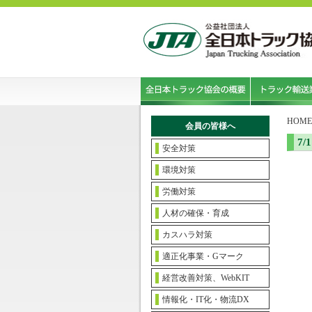
HOME
会員の皆様へ
7
安全対策
環境対策
労働対策
人材の確保・育成
カスハラ対策
適正化事業・Gマーク
経営改善対策、WebKIT
情報化・IT化・物流DX