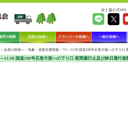
全ト協公式SNS
>
会員の皆様へ
>
気象・道路交通情報
>
7/1～11/30 国道108号石巻方面への下
/1～11/30 国道108号石巻方面への下り口 夜間通行止及び終日通行規