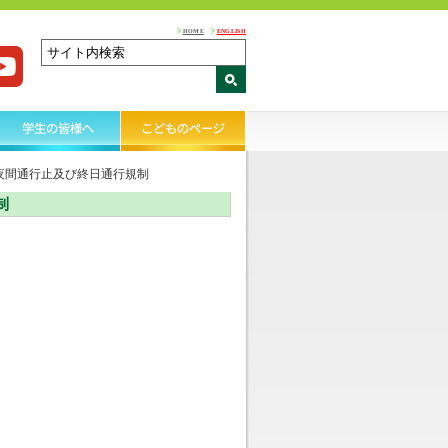
HOME
ENGLISH
り口 夜間通行止及び終日通行規制
制