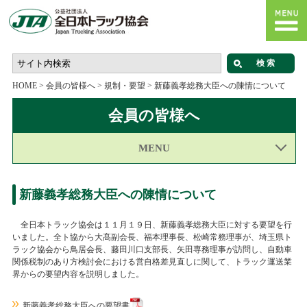
HOME
>
会員の皆様へ
>
規制・要望
>
新藤義孝総務大臣への陳情について
会員の皆様へ
MENU
新藤義孝総務大臣への陳情について
全日本トラック協会は１１月１９日、新藤義孝総務大臣に対する要望を行
いました。全ト協から大髙副会長、福本理事長、松崎常務理事が、埼玉県ト
ラック協会から鳥居会長、藤田川口支部長、矢田専務理事が訪問し、自動車
関係税制のあり方検討会における営自格差見直しに関して、トラック運送業
界からの要望内容を説明しました。
新藤義孝総務大臣への要望書