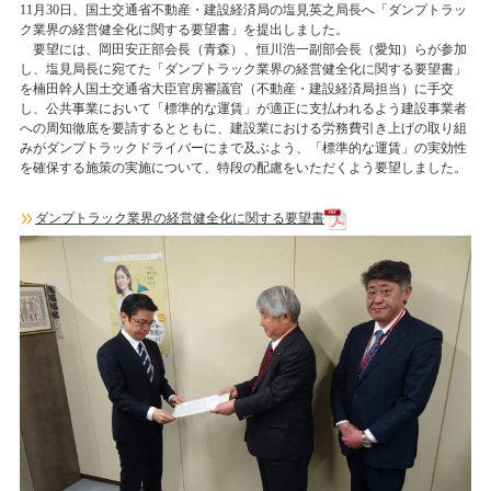
11月30日、国土交通省不動産・建設経済局の塩見英之局長へ「ダンプトラッ
ク業界の経営健全化に関する要望書」を提出しました。
要望には、岡田安正部会長（青森）、恒川浩一副部会長（愛知）らが参加
し、塩見局長に宛てた「ダンプトラック業界の経営健全化に関する要望書」
を楠田幹人国土交通省大臣官房審議官（不動産・建設経済局担当）に手交
し、公共事業において「標準的な運賃」が適正に支払われるよう建設事業者
への周知徹底を要請するとともに、建設業における労務費引き上げの取り組
みがダンプトラックドライバーにまで及ぶよう、「標準的な運賃」の実効性
を確保する施策の実施について、特段の配慮をいただくよう要望しました。
ダンプトラック業界の経営健全化に関する要望書