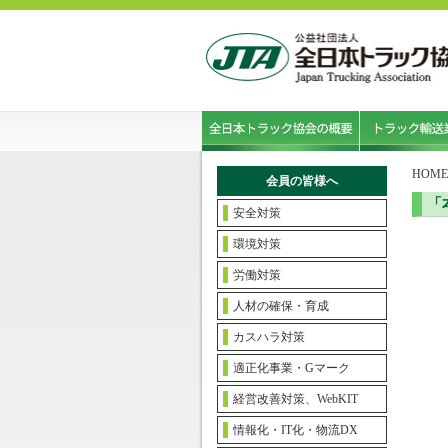
HOME
会員の皆様へ
「
安全対策
環境対策
労働対策
人材の確保・育成
カスハラ対策
適正化事業・Gマーク
経営改善対策、WebKIT
情報化・IT化・物流DX