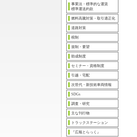
事業法・標準的な運賃
標準運送約款
燃料高騰対策・取引適正化
道路対策
税制
規制・要望
助成制度
セミナー・資格制度
引越・宅配
次世代・新技術車両情報
SDGs
調査・研究
主な刊行物
トラックステーション
『広報とらっく』