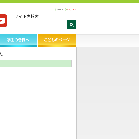
HOME
ENGLISH
た