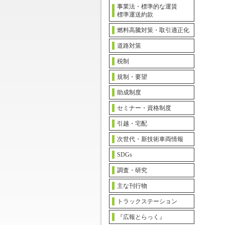
事業法・標準的な運賃
標準運送約款
燃料高騰対策・取引適正化
道路対策
税制
規制・要望
助成制度
セミナー・資格制度
引越・宅配
次世代・新技術車両情報
SDGs
調査・研究
主な刊行物
トラックステーション
『広報とらっく』