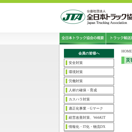
HOME
会員の皆様へ
災
安全対策
環境対策
労働対策
人材の確保・育成
カスハラ対策
適正化事業・Gマーク
経営改善対策、WebKIT
情報化・IT化・物流DX