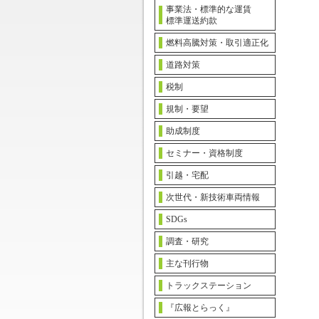
事業法・標準的な運賃
標準運送約款
燃料高騰対策・取引適正化
道路対策
税制
規制・要望
助成制度
セミナー・資格制度
引越・宅配
次世代・新技術車両情報
SDGs
調査・研究
主な刊行物
トラックステーション
『広報とらっく』