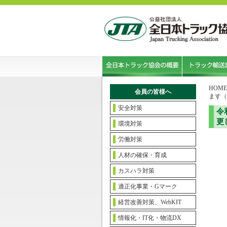
HOME
会員の皆様へ
ます（
安全対策
令
更
環境対策
労働対策
人材の確保・育成
カスハラ対策
適正化事業・Gマーク
経営改善対策、WebKIT
情報化・IT化・物流DX