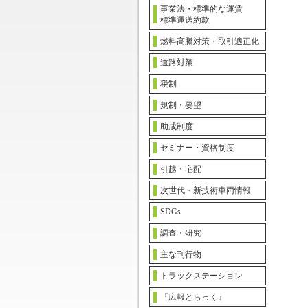
事業法・標準的な運賃
標準運送約款
燃料高騰対策・取引適正化
道路対策
税制
規制・要望
助成制度
セミナー・資格制度
引越・宅配
次世代・新技術車両情報
SDGs
調査・研究
主な刊行物
トラックステーション
『広報とらっく』