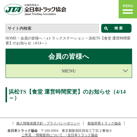
HOME
>
会員の皆様へ
>
aトラックステーション
>
浜松TS【食堂 運営時間変
更】のお知らせ（4/14～）
会員の皆様へ
MENU
浜松TS【食堂 運営時間変更】のお知らせ（4/14
～）
個人情報保護方針・プライバシーポリシー
都道府県トラック協会
全日本トラック協会
〒160-0004 東京都新宿区四谷三丁目２番地５
ご意見 ・情報提供について | 全日本トラック協会