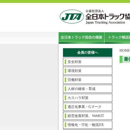
HOME
会員の皆様へ
最
安全対策
環境対策
労働対策
人材の確保・育成
カスハラ対策
適正化事業・Gマーク
経営改善対策、WebKIT
情報化・IT化・物流DX