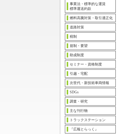
事業法・標準的な運賃
標準運送約款
燃料高騰対策・取引適正化
道路対策
税制
規制・要望
助成制度
セミナー・資格制度
引越・宅配
次世代・新技術車両情報
SDGs
調査・研究
主な刊行物
トラックステーション
『広報とらっく』