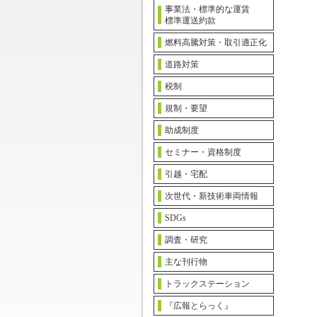
事業法・標準的な運賃
標準運送約款
燃料高騰対策・取引適正化
道路対策
税制
規制・要望
助成制度
セミナー・資格制度
引越・宅配
次世代・新技術車両情報
SDGs
調査・研究
主な刊行物
トラックステーション
『広報とらっく』