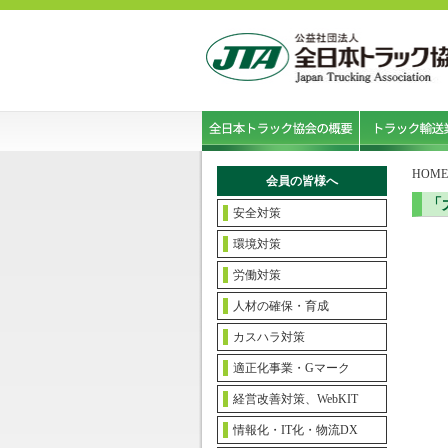
HOME
会員の皆様へ
「
安全対策
環境対策
労働対策
人材の確保・育成
カスハラ対策
適正化事業・Gマーク
経営改善対策、WebKIT
情報化・IT化・物流DX