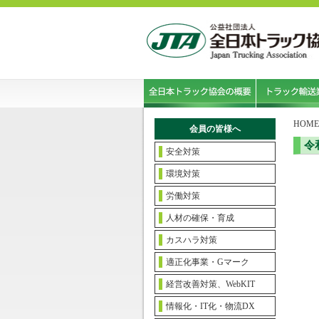
HOME
会員の皆様へ
令
安全対策
環境対策
労働対策
人材の確保・育成
カスハラ対策
適正化事業・Gマーク
経営改善対策、WebKIT
情報化・IT化・物流DX