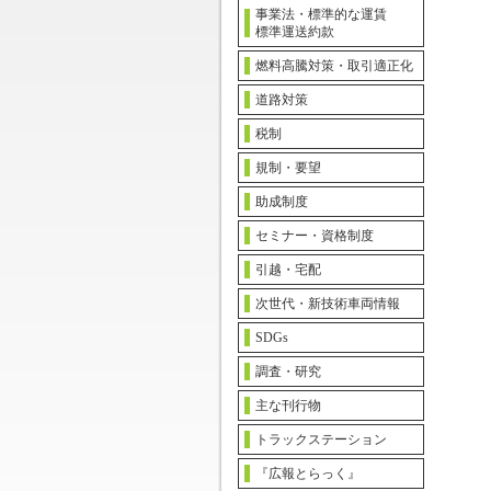
事業法・標準的な運賃
標準運送約款
燃料高騰対策・取引適正化
道路対策
税制
規制・要望
助成制度
セミナー・資格制度
引越・宅配
次世代・新技術車両情報
SDGs
調査・研究
主な刊行物
トラックステーション
『広報とらっく』