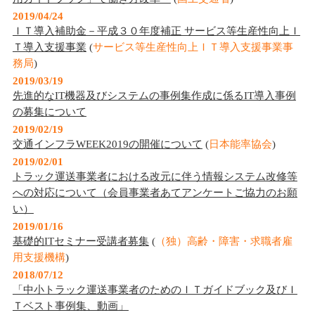
2019/04/24
ＩＴ導入補助金－平成３０年度補正 サービス等生産性向上Ｉ
Ｔ導入支援事業
(
サービス等生産性向上ＩＴ導入支援事業事
務局
)
2019/03/19
先進的なIT機器及びシステムの事例集作成に係るIT導入事例
の募集について
2019/02/19
交通インフラWEEK2019の開催について
(
日本能率協会
)
2019/02/01
トラック運送事業者における改元に伴う情報システム改修等
への対応について（会員事業者あてアンケートご協力のお願
い）
2019/01/16
基礎的ITセミナー受講者募集
(
（独）高齢・障害・求職者雇
用支援機構
)
2018/07/12
「中小トラック運送事業者のためのＩＴガイドブック及びＩ
Ｔベスト事例集、動画」