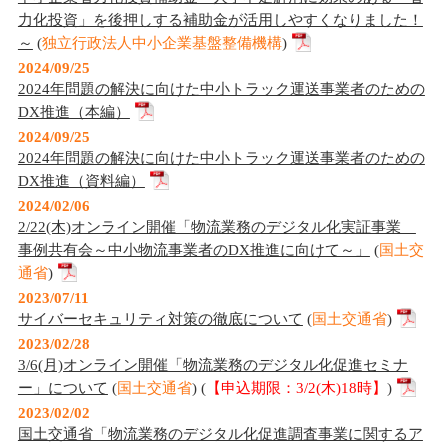
力化投資」を後押しする補助金が活用しやすくなりました！
～
(
独立行政法人中小企業基盤整備機構
)
2024/09/25
2024年問題の解決に向けた中小トラック運送事業者のための
DX推進（本編）
2024/09/25
2024年問題の解決に向けた中小トラック運送事業者のための
DX推進（資料編）
2024/02/06
2/22(木)オンライン開催「物流業務のデジタル化実証事業
事例共有会～中小物流事業者のDX推進に向けて～」
(
国土交
通省
)
2023/07/11
サイバーセキュリティ対策の徹底について
(
国土交通省
)
2023/02/28
3/6(月)オンライン開催「物流業務のデジタル化促進セミナ
ー」について
(
国土交通省
) (
【申込期限：3/2(木)18時】
)
2023/02/02
国土交通省「物流業務のデジタル化促進調査事業に関するア