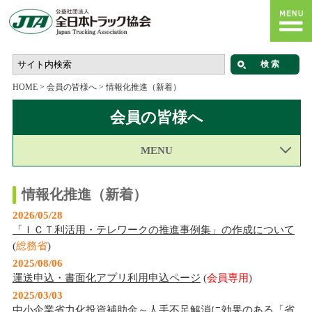
HOME
>
会員の皆様へ
>
情報化推進（新着）
会員の皆様へ
MENU
情報化推進（新着）
2026/05/28
「ＩＣＴ利活用・テレワークの推進事例集」の作成について
(
総務省
)
2025/08/06
運送申込・書面化アプリ利用申込ページ
(
会員専用
)
2025/03/03
中小企業省力化投資補助金～人手不足解消に効果のある「省