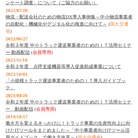
ンケート調査」について（ご協力のお願い）
2022/07/28
物流・配送会社のための物流DX導入事例集～中小物流事業者
の自動化・機械化やデジタル化の推進に向けて～
(
国土交通
省
)
2022/06/27
令和３年度 中小トラック運送事業者のためのＩＴ活用セミナ
ー 動画配信
(
会員専用
)
2021/11/10
令和３年度 点呼支援機器等導入促進助成事業について
2021/10/01
「小規模トラック運送事業者のためのＩＴ導入ガイドブッ
ク」
2021/04/26
令和２年度 中小トラック運送事業者のためのＩＴ活用セミナ
ー 動画配信
(
会員専用
)
2019/10/17
働き方を変えるきっかけに！トラック事業の生産性向上に向
けたITツールをまとめました～「中小事業者向けITツール活
用ガイドブック」で働き方改革～
(
国土交通省
)