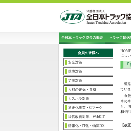
HOME
会員の皆様へ
につい
安全対策
「
環境対策
労働対策
道路
ていま
人材の確保・育成
今般
カスハラ対策
車の車
と、周
適正化事業・Gマーク
和
4
年
1
経営改善対策、WebKIT
【改正
情報化・IT化・物流DX