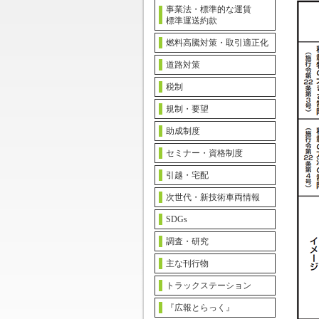
事業法・標準的な運賃
標準運送約款
燃料高騰対策・取引適正化
道路対策
税制
規制・要望
助成制度
セミナー・資格制度
引越・宅配
次世代・新技術車両情報
SDGs
調査・研究
主な刊行物
トラックステーション
『広報とらっく』