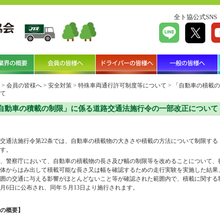
全ト協公式SNS
>
会員の皆様へ
>
安全対策
>
特殊車両通行許可制度等について
>
「自動車の積載の
て
自動車の積載の制限」に係る道路交通法施行令の一部改正について
交通法施行令第
22
条では、自動車の積載物の大きさや積載の方法について制限する
す。
、警察庁において、自動車の積載物の長さ及び幅の制限等を改めることについて、
体からはみ出して積載可能な長さ又は幅を確認するための走行実験を実施した結果
囲の交通に与える影響がほとんどないこと等が確認された範囲内で、積載に関する
月
6
日に公布され、同年５月
13
日より施行されます。
の概要】