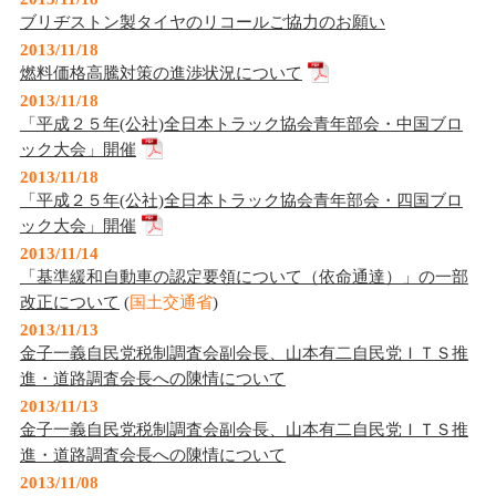
ブリヂストン製タイヤのリコールご協力のお願い
2013/11/18
燃料価格高騰対策の進渉状況について
2013/11/18
「平成２５年(公社)全日本トラック協会青年部会・中国ブロ
ック大会」開催
2013/11/18
「平成２５年(公社)全日本トラック協会青年部会・四国ブロ
ック大会」開催
2013/11/14
「基準緩和自動車の認定要領について（依命通達）」の一部
改正について
(
国土交通省
)
2013/11/13
金子一義自民党税制調査会副会長、山本有二自民党ＩＴＳ推
進・道路調査会長への陳情について
2013/11/13
金子一義自民党税制調査会副会長、山本有二自民党ＩＴＳ推
進・道路調査会長への陳情について
2013/11/08