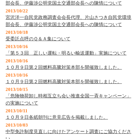
部会長、伊藤渉公明党国土交通部会長への陳情について
2013/10/22
宮沢洋一自民党政務調査会会長代理、片山さつき自民党環境
部会長、伊藤渉公明党国土交通部会長への陳情について
2013/10/18
受委託点呼のＱ＆Ａ集について
2013/10/16
「第５３回 正しい運転・明るい輸送運動」実施について
2013/10/16
１０月９日第２回燃料高騰対策本部を開催致しました。
2013/10/16
１０月９日第２回燃料高騰対策本部を開催致しました。
2013/10/15
「危険物荷卸し時相互立ち会い推進全国一斉キャンペーン」
の実施について
2013/10/11
１０月９日各紙朝刊に意見広告を掲載しました。
2013/10/03
中型免許制度見直しに向けたアンケート調査にご協力くださ
い。