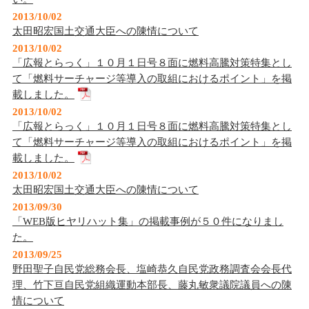
2013/10/02
太田昭宏国土交通大臣への陳情について
2013/10/02
「広報とらっく」１０月１日号８面に燃料高騰対策特集とし
て「燃料サーチャージ等導入の取組におけるポイント」を掲
載しました。
2013/10/02
「広報とらっく」１０月１日号８面に燃料高騰対策特集とし
て「燃料サーチャージ等導入の取組におけるポイント」を掲
載しました。
2013/10/02
太田昭宏国土交通大臣への陳情について
2013/09/30
「WEB版ヒヤリハット集」の掲載事例が５０件になりまし
た。
2013/09/25
野田聖子自民党総務会長、塩崎恭久自民党政務調査会会長代
理、竹下亘自民党組織運動本部長、藤丸敏衆議院議員への陳
情について