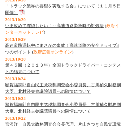
2013/10/30
「トラック業界の要望を実現する会」について（１１月５日
開催）
2013/10/29
いま改めて確認したい！～高速道路緊急時の対処法
(
政府イ
ンターネットテレビ
)
2013/10/29
高速道路運転中にまさかの事故！高速道路の安全ドライブ3
つのポイント
(
政府広報オンライン
)
2013/10/28
第４５回（２０１３年）全国トラックドライバー・コンテス
トの結果について
2013/10/24
額賀福志郎自由民主党税制調査会小委員長、古川禎久財務副
大臣、北村経夫参議院議員への陳情について
2013/10/24
額賀福志郎自由民主党税制調査会小委員長、古川禎久財務副
大臣、北村経夫参議院議員への陳情について
2013/10/22
宮沢洋一自民党政務調査会会長代理、片山さつき自民党環境