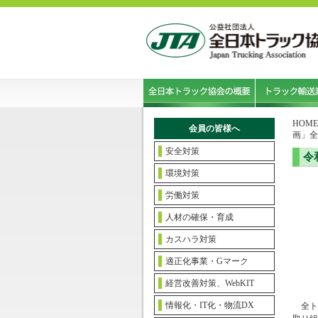
HOME
会員の皆様へ
画」全
安全対策
令
環境対策
労働対策
人材の確保・育成
カスハラ対策
適正化事業・Gマーク
経営改善対策、WebKIT
情報化・IT化・物流DX
全ト