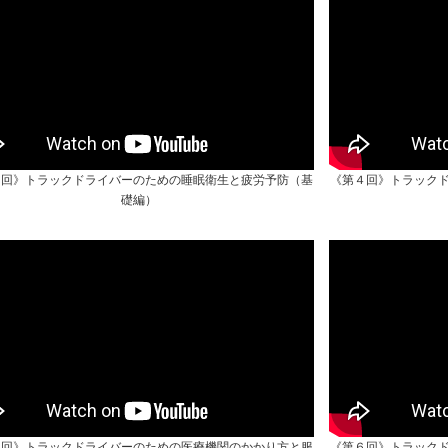
３回》トラックドライバーのための睡眠衛生と疲労予防（基
《第４回》トラック
礎編）
５回》トラックドライバーのための医療機関のかかり方と服
《第６回》トラック