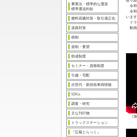
取り組
事業法・標準的な運賃
令和
標準運送約款
令和
います
燃料高騰対策・取引適正化
ドラ
道路対策
動画
税制
規制・要望
助成制度
セミナー・資格制度
引越・宅配
次世代・新技術車両情報
SDGs
調査・研究
主な刊行物
《
トラックステーション
『広報とらっく』