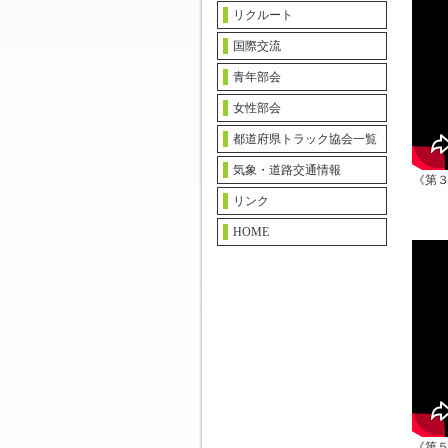
リクルート
国際交流
青年部会
女性部会
都道府県トラック協会一覧
気象・道路交通情報
《第
リンク
HOME
《第