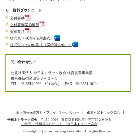
６．資料ダウンロード
交付要綱
交付要綱実施細目
実施要領
様式集《申請時使用書式》
様式集《その他書式（実績報告他）》
問い合わせ先
：
公益社団法人 全日本トラック協会 経営改善事業部
東京都新宿区四谷３－２－５
TEL：03-3354-1056（ﾀﾞｲﾔﾙｲﾝ）、FAX：03-3354-1019
個人情報保護方針・プライバシーポリシー
都道府県トラック協会
全日本トラック協会
〒160-0004 東京都新宿区四谷三丁目２番地５
ご意見 ・情報提供について | 全日本トラック協会
Copyright (C) Japan Trucking Association, All Rights Reserved.