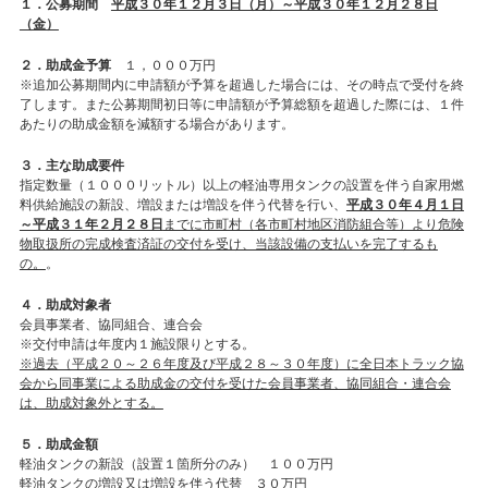
１．公募期間
平成３０年１２月３日（月）～平成３０年１２月２８日
（金）
２．助成金予算
１，０００万円
※追加公募期間内に申請額が予算を超過した場合には、その時点で受付を終
了します。また公募期間初日等に申請額が予算総額を超過した際には、１件
あたりの助成金額を減額する場合があります。
３．主な助成要件
指定数量（１０００リットル）以上の軽油専用タンクの設置を伴う自家用燃
料供給施設の新設、増設または増設を伴う代替を行い、
平成３０年４月１日
～平成３１年２月２８日
までに市町村（各市町村地区消防組合等）より危険
物取扱所の完成検査済証の交付を受け、当該設備の支払いを完了するも
の。
。
４．助成対象者
会員事業者、協同組合、連合会
※交付申請は年度内１施設限りとする。
※過去（平成２０～２６年度及び平成２８～３０年度）に全日本トラック協
会から同事業による助成金の交付を受けた会員事業者、協同組合・連合会
は、助成対象外とする。
５．助成金額
軽油タンクの新設（設置１箇所分のみ）
１００万円
軽油タンクの増設又は増設を伴う代替
３０万円