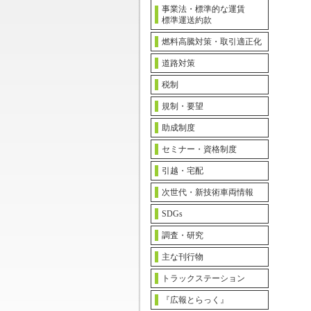
事業法・標準的な運賃
標準運送約款
燃料高騰対策・取引適正化
道路対策
税制
規制・要望
助成制度
セミナー・資格制度
引越・宅配
次世代・新技術車両情報
SDGs
調査・研究
主な刊行物
トラックステーション
『広報とらっく』