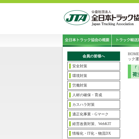
HOME
会員の皆様へ
ック運
安全対策
「
荷
環境対策
労働対策
人材の確保・育成
カスハラ対策
適正化事業・Gマーク
経営改善対策、WebKIT
情報化・IT化・物流DX