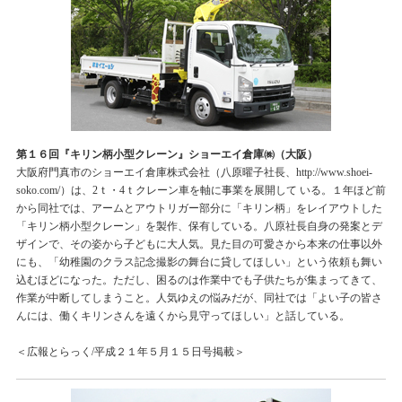
第１６回『キリン柄小型クレーン』ショーエイ倉庫㈱（大阪）
大阪府門真市のショーエイ倉庫株式会社（八原曜子社長、http://www.shoei-
soko.com/）は、2ｔ・4ｔクレーン車を軸に事業を展開して いる。１年ほど前
から同社では、アームとアウトリガー部分に「キリン柄」をレイアウトした
「キリン柄小型クレーン」を製作、保有している。八原社長自身の発案とデ
ザインで、その姿から子どもに大人気。見た目の可愛さから本来の仕事以外
にも、「幼稚園のクラス記念撮影の舞台に貸してほしい」という依頼も舞い
込むほどになった。ただし、困るのは作業中でも子供たちが集まってきて、
作業が中断してしまうこと。人気ゆえの悩みだが、同社では「よい子の皆さ
んには、働くキリンさんを遠くから見守ってほしい」と話している。
＜広報とらっく/平成２１年５月１５日号掲載＞