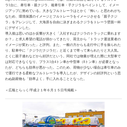
ラ1台に、牽引車・親クジラ、複牽引車・子クジラをペイントして、イメー
ジアップに努めている。大きなフルトレーラはとかく「怖い」と思われがち
なため、環境保護のイメージとフルトレーラをイメージさせる「親子クジ
ラ」をアレンジして、大海原を自由に泳ぎまわるクジラをトレーラ壁面一杯
にデザインした。
導入後は思いのほか反響が大きく「入社すればクジラのトラックに乗れます
か？」と求人希望の電話が掛かってきたり、荷主から「トラック運送業者の
イメージが変わった」と評判。また、一般の方からも走行中に手を振られた
り、駐車中に「クジラだクジラだ」と近くまで寄って来られたりと大人気。
とくに親子連れなどから好評だという。同社では物量が増えた際に大型車で
は対応できなくなり、プラス1台4トン車か中型車（8トン車）が必要となっ
たが、どちらも効率が悪かった。このため、荷物が少ない場合は牽引車のみ
で運行できる柔軟なフルトレーラを導入したが、デザインの好評判という思
わぬ副産物も「効率よく」手に入れることとなった。
＜広報とらっく/平成２１年６月１５日号掲載＞