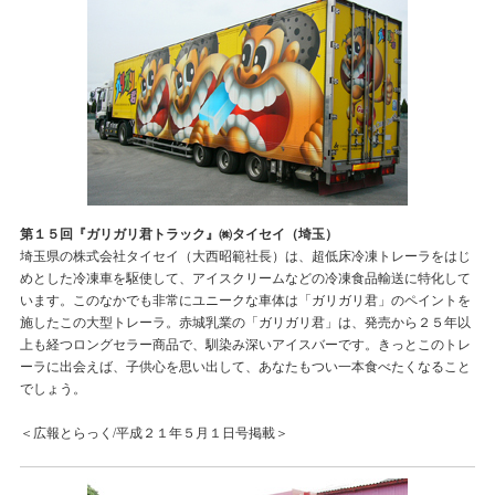
第１５回『ガリガリ君トラック』㈱タイセイ（埼玉）
埼玉県の株式会社タイセイ（大西昭範社長）は、超低床冷凍トレーラをはじ
めとした冷凍車を駆使して、アイスクリームなどの冷凍食品輸送に特化して
います。このなかでも非常にユニークな車体は「ガリガリ君」のペイントを
施したこの大型トレーラ。赤城乳業の「ガリガリ君」は、発売から２５年以
上も経つロングセラー商品で、馴染み深いアイスバーです。きっとこのトレ
ーラに出会えば、子供心を思い出して、あなたもつい一本食べたくなること
でしょう。
＜広報とらっく/平成２１年５月１日号掲載＞