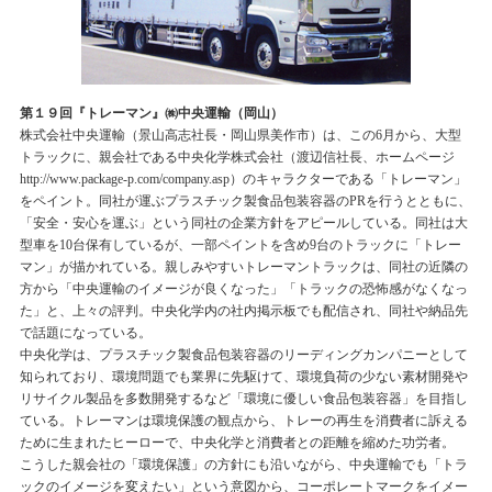
第１９回『トレーマン』㈱中央運輸（岡山）
株式会社中央運輸（景山高志社長・岡山県美作市）は、この6月から、大型
トラックに、親会社である中央化学株式会社（渡辺信社長、ホームページ
http://www.package-p.com/company.asp）のキャラクターである「トレーマン」
をペイント。同社が運ぶプラスチック製食品包装容器のPRを行うとともに、
「安全・安心を運ぶ」という同社の企業方針をアピールしている。同社は大
型車を10台保有しているが、一部ペイントを含め9台のトラックに「トレー
マン」が描かれている。親しみやすいトレーマントラックは、同社の近隣の
方から「中央運輸のイメージが良くなった」「トラックの恐怖感がなくなっ
た」と、上々の評判。中央化学内の社内掲示板でも配信され、同社や納品先
で話題になっている。
中央化学は、プラスチック製食品包装容器のリーディングカンパニーとして
知られており、環境問題でも業界に先駆けて、環境負荷の少ない素材開発や
リサイクル製品を多数開発するなど「環境に優しい食品包装容器」を目指し
ている。トレーマンは環境保護の観点から、トレーの再生を消費者に訴える
ために生まれたヒーローで、中央化学と消費者との距離を縮めた功労者。
こうした親会社の「環境保護」の方針にも沿いながら、中央運輸でも「トラ
ックのイメージを変えたい」という意図から、コーポレートマークをイメー