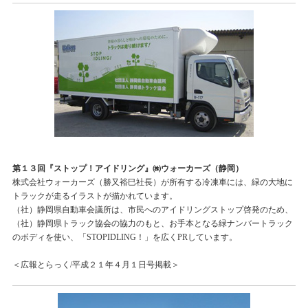
第１３回『ストップ！アイドリング』㈱ウォーカーズ（静岡）
株式会社ウォーカーズ（勝又裕巳社長）が所有する冷凍車には、緑の大地に
トラックが走るイラストが描かれています。
（社）静岡県自動車会議所は、市民へのアイドリングストップ啓発のため、
（社）静岡県トラック協会の協力のもと、お手本となる緑ナンバートラック
のボディを使い、「STOPIDLING！」を広くPRしています。
＜広報とらっく/平成２１年４月１日号掲載＞