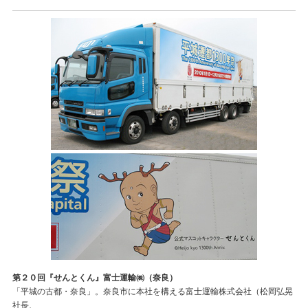
第２０回『せんとくん』富士運輸㈱（奈良）
「平城の古都・奈良」。奈良市に本社を構える富士運輸株式会社（松岡弘晃
社長、