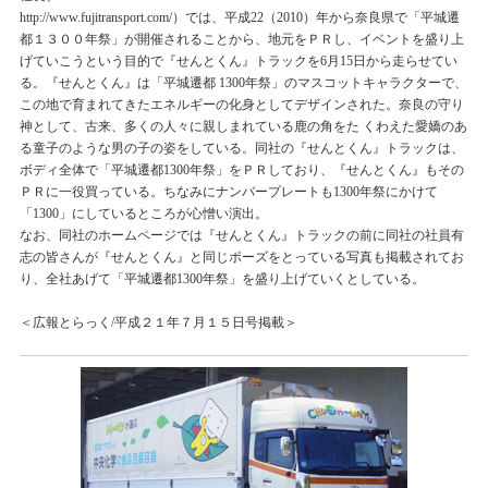
http://www.fujitransport.com/）では、平成22（2010）年から奈良県で「平城遷
都１３００年祭」が開催されることから、地元をＰＲし、イベントを盛り上
げていこうという目的で『せんとくん』トラックを6月15日から走らせてい
る。『せんとくん』は「平城遷都 1300年祭」のマスコットキャラクターで、
この地で育まれてきたエネルギーの化身としてデザインされた。奈良の守り
神として、古来、多くの人々に親しまれている鹿の角をた くわえた愛嬌のあ
る童子のような男の子の姿をしている。同社の『せんとくん』トラックは、
ボディ全体で「平城遷都1300年祭」をＰＲしており、『せんとくん』もその
ＰＲに一役買っている。ちなみにナンバープレートも1300年祭にかけて
「1300」にしているところが心憎い演出。
なお、同社のホームページでは『せんとくん』トラックの前に同社の社員有
志の皆さんが『せんとくん』と同じポーズをとっている写真も掲載されてお
り、全社あげて「平城遷都1300年祭」を盛り上げていくとしている。
＜広報とらっく/平成２１年７月１５日号掲載＞