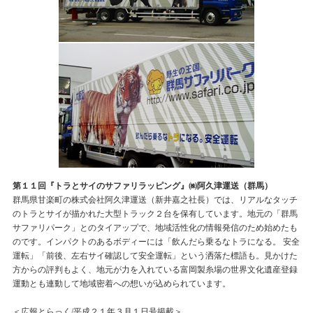
第１１回『トラとサイのサファリラッピング』㈱阿久津運送（群馬）
群馬県甘楽町の株式会社阿久津運送（新井嘉之社長）では、リアルなタッチ
のトラとサイが描かれた大型トラック２台を保有しています。地元の「群馬
サファリパーク」とのタイアップで、地域活性化の情報発信のため始めたも
のです。インパクトのあるボディーには「飲んだら乗るなトラになる。 安全
運転」「前後、左右サイ確認して安全運転」という洒落た標語も。見かけた
方からの評判もよく、地元が力を入れている富岡製糸場の世界文化遺産登録
運動とも連動して地域密着への想いが込められています。
＜広報とらっく/平成２１年３月１日号掲載＞