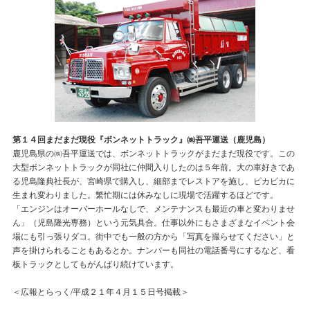
第１４回まだまだ現役『ボンネットトラック』㈱吾平運送（鹿児島）
鹿児島県の㈱吾平運送では、ボンネットトラックがまだまだ現役です。この
大型ボンネットトラックが同社に仲間入りしたのは５年前。大の車好きであ
る児島隆典社長が、宮崎県で購入し、細部までレストアを施し、ピカピカに
生まれ変わりました。繁忙期には休みなしに現場で活躍するほどです。
「エンジンはオーバーホールなしで、メンテナンスも最近の車と変わりませ
ん」（児島隆光専務）という元気具合。仕事以外にもさまざまなイベント会
場にも引っ張りダコ。街中でも一般の方から「写真を撮らせてください」と
声を掛けられることもあるとか。ナンバーも同社の電話番号にするなど、看
板トラックとしてもがんばり続けています。
＜広報とらっく/平成２１年４月１５日号掲載＞