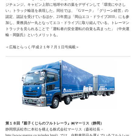
ジチェンジ。キャビン上部に地球や木の葉をデザインして「環境にやさし
い」トラック輸送を表現した。同社では、「Gマーク」「グリーン経営」の
認定、認証を受けているほか、21年度は「岡山エコ・ドライブ2010」にも参
加し、乗務員が一丸となってエコ・ドライブに取り組んでいる。トレーマン
トラックを見られることで「運転者の安全運転の自覚も高まった」（中央運
輸・岡阪氏）というメリットも。
＜広報とらっく/平成２１年７月１日号掲載＞
第１８回『親子くじらのフルトレーラ』㈱マーリス（静岡）
静岡県浜松市に本社を構える株式会社マーリス（森裕社長・
http://www.marrys.co.jp/index.html）では、自動車部品を運んでいるフルトレー