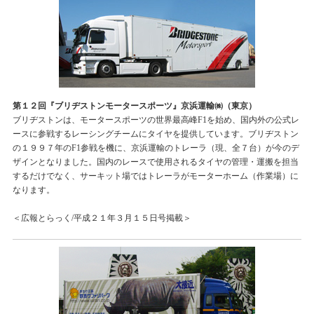
第１２回『ブリヂストンモータースポーツ』京浜運輸㈱（東京）
ブリヂストンは、モータースポーツの世界最高峰F1を始め、国内外の公式レ
ースに参戦するレーシングチームにタイヤを提供しています。ブリヂストン
の１９９７年のF1参戦を機に、京浜運輸のトレーラ（現、全７台）が今のデ
ザインとなりました。国内のレースで使用されるタイヤの管理・運搬を担当
するだけでなく、サーキット場ではトレーラがモーターホーム（作業場）に
なります。
＜広報とらっく/平成２１年３月１５日号掲載＞