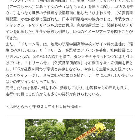
「ドルフィン号」（福岡営業所配置）と、環境（植物＝ひまわり）と、地球
（アースちゃん）に暮らす女の子（はなちゃん）を側面に配し、LPガスを中
心に手をつなぐ世界の子供達を後部鏡面に配した「ひまわり号」（佐賀営業
所配置）が社内投票で選ばれた。日本車両製造㈱の協力のもと、塗装やカッ
ティングシートでデザインを忠実に再現。完成披露式には、関係各社やデザ
インを応募した小学生や家族も列席し、LPGのイメージアップを図ることが
できた。
また、「ドリーム号」は、地元の筑陽学園高等学校デザイン科の生徒に「環
境にやさしいLPG」と「ドリーム」を題材にデザインを募集、社内投票によ
り選 れたもの。㈱YMG1の協力を得て、タンク全面をラッピングにより仕上
げている。「ドリーム号」（佐賀営業所配置）は右側面を昼・左側面を夜と
し、LPGが昼夜を問わず環境と共存しながら、やさしく生活を支え続けてい
ることをイメージし、さらに虹やピエロを描き、テーマにふさわしい夢いっ
ぱいのデザインになっている。
完成した3台は北部九州を中心に活躍しており、お客様からの評判も良く、
走行中に目にした方からも多くの笑顔が向けられている。
＜広報とらっく/平成２１年６月１日号掲載＞