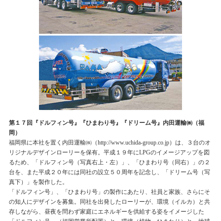
第１７回『ドルフィン号』『ひまわり号』『ドリーム号』内田運輸㈱（福
岡）
福岡県に本社を置く内田運輸㈱（http://www.uchida-group.co.jp）は、３台のオ
リジナルデザインローリーを保有。平成１９年にLPGのイメージアップを図
るため、「ドルフィン号（写真右上・左）」、「ひまわり号（同右）」の２
台を、また平成２０年には同社の設立５０周年を記念し、「ドリーム号（写
真下）」を製作した。
「ドルフィン号」、「ひまわり号」の製作にあたり、社員と家族、さらにそ
の知人にデザインを募集。同社を出発したローリーが、環境（イルカ）と共
存しながら、昼夜を問わず家庭にエネルギーを供給する姿をイメージした