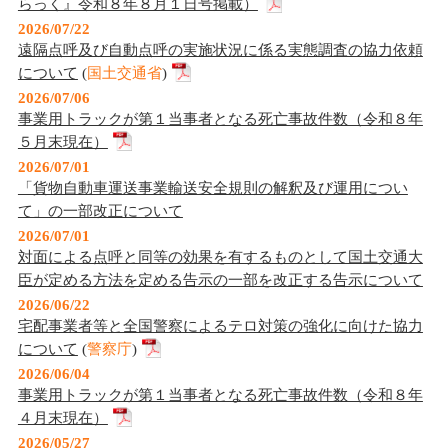
らっく』令和８年８月１日号掲載）
2026/07/22
遠隔点呼及び自動点呼の実施状況に係る実態調査の協力依頼
について
(
国土交通省
)
2026/07/06
事業用トラックが第１当事者となる死亡事故件数（令和８年
５月末現在）
2026/07/01
「貨物自動車運送事業輸送安全規則の解釈及び運用につい
て」の一部改正について
2026/07/01
対面による点呼と同等の効果を有するものとして国土交通大
臣が定める方法を定める告示の一部を改正する告示について
2026/06/22
宅配事業者等と全国警察によるテロ対策の強化に向けた協力
について
(
警察庁
)
2026/06/04
事業用トラックが第１当事者となる死亡事故件数（令和８年
４月末現在）
2026/05/27