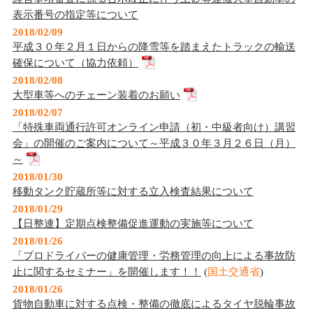
表示番号の指定等について
2018/02/09
平成３０年２月１日からの降雪等を踏まえたトラックの輸送
確保について（協力依頼）
2018/02/08
大型車等へのチェーン装着のお願い
2018/02/07
「特殊車両通行許可オンライン申請（初・中級者向け）講習
会」の開催のご案内について～平成３０年３月２６日（月）
～
2018/01/30
移動タンク貯蔵所等に対する立入検査結果について
2018/01/29
【日整連】定期点検整備促進運動の実施等について
2018/01/26
「プロドライバーの健康管理・労務管理の向上による事故防
止に関するセミナー」を開催します！！
(
国土交通省
)
2018/01/26
貨物自動車に対する点検・整備の徹底によるタイヤ脱輪事故