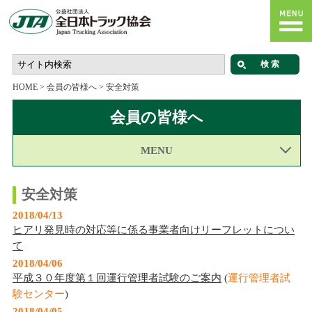
HOME
>
会員の皆様へ
>
安全対策
会員の皆様へ
MENU
安全対策
2018/04/13
ヒアリ発見時の対応等に係る事業者向けリーフレットについ
て
2018/04/06
平成３０年度第１回運行管理者試験のご案内
(
運行管理者試
験センター
)
2018/04/05