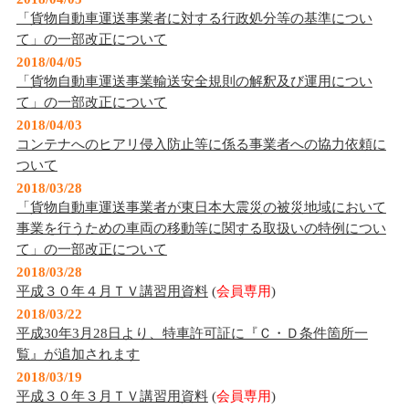
「貨物自動車運送事業者に対する行政処分等の基準につい
て」の一部改正について
2018/04/05
「貨物自動車運送事業輸送安全規則の解釈及び運用につい
て」の一部改正について
2018/04/03
コンテナへのヒアリ侵入防止等に係る事業者への協力依頼に
ついて
2018/03/28
「貨物自動車運送事業者が東日本大震災の被災地域において
事業を行うための車両の移動等に関する取扱いの特例につい
て」の一部改正について
2018/03/28
平成３０年４月ＴＶ講習用資料
(
会員専用
)
2018/03/22
平成30年3月28日より、特車許可証に『Ｃ・Ｄ条件箇所一
覧』が追加されます
2018/03/19
平成３０年３月ＴＶ講習用資料
(
会員専用
)