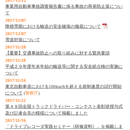
2017/12/12
事業用自動車事故調査報告書に係る事故の再発防止策につい
て
2017/12/07
降積雪期における輸送の安全確保の徹底について
2017/12/07
雪道対策について
2017/11/28
【重要】交通事故防止への取り組みに対する緊急要請
2017/11/28
平成２９年度年末年始の輸送等に関する安全総点検の実施に
ついて
2017/11/24
東北自動車道における100km/hを超える規制速度の試行開始
について
(
警察庁
)
2017/11/22
第４９回全国トラックドライバー・コンテスト表彰状授与式
及び記者会見の模様について掲載しました
2017/11/16
「ドライブレコーダ実践セミナー《研修資料》」を掲載しま