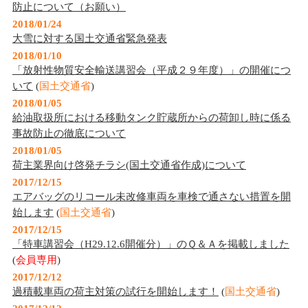
防止について（お願い）
2018/01/24
大雪に対する国土交通省緊急発表
2018/01/10
「放射性物質安全輸送講習会（平成２９年度）」の開催につ
いて
(
国土交通省
)
2018/01/05
給油取扱所における移動タンク貯蔵所からの荷卸し時に係る
事故防止の徹底について
2018/01/05
荷主業界向け啓発チラシ(国土交通省作成)について
2017/12/15
エアバッグのリコール未改修車両を車検で通さない措置を開
始します
(
国土交通省
)
2017/12/15
「特車講習会（H29.12.6開催分）」のＱ＆Ａを掲載しました
(
会員専用
)
2017/12/12
過積載車両の荷主対策の試行を開始します！
(
国土交通省
)