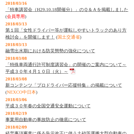
2018/03/16
「特車講習会（H29.10.18開催分）」のＱ＆Ａを掲載しました
(
会員専用
)
2018/03/13
第１回「女性ドライバー等が運転しやすいトラックのあり方
検討会」を開催します！
(
国土交通省
)
2018/03/13
融雪出水期における防災態勢の強化について
2018/03/08
「特殊車両通行許可制度講習会」の開催のご案内について～
平成３０年４月１０日（火）～
2018/03/08
新コンテンツ「プロドライバー応援特集」の掲載について
(
NEXCO中日本
)
2018/03/06
平成３０年春の全国交通安全運動について
2018/02/19
事業用自動車の事故防止の徹底について
2018/02/09
経営事項審査に係る告示改正に伴う土砂等運搬大型自動車の