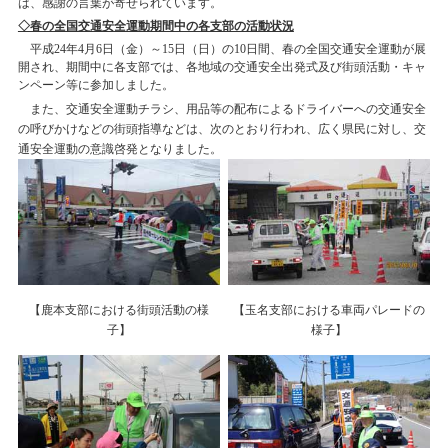
は、感謝の言葉が寄せられています。
◇春の全国交通安全運動期間中の各支部の活動状況
平成24年4月6日（金）～15日（日）の10日間、春の全国交通安全運動が展
開され、期間中に各支部では、各地域の交通安全出発式及び街頭活動・キャ
ンペーン等に参加しました。
また、交通安全運動チラシ、用品等の配布によるドライバーへの交通安全
の呼びかけなどの街頭指導などは、次のとおり行われ、広く県民に対し、交
通安全運動の意識啓発となりました。
【鹿本支部における街頭活動の様
【玉名支部における車両パレードの
子】
様子】