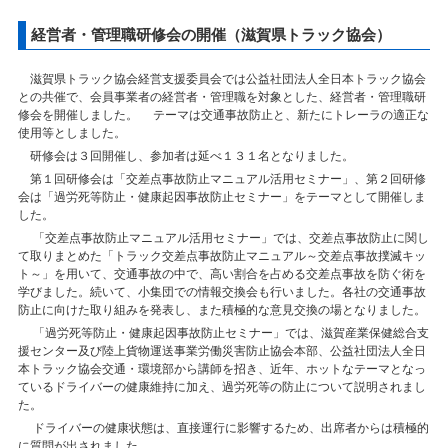
経営者・管理職研修会の開催（滋賀県トラック協会）
滋賀県トラック協会経営支援委員会では公益社団法人全日本トラック協会
との共催で、会員事業者の経営者・管理職を対象とした、経営者・管理職研
修会を開催しました。 テーマは交通事故防止と、新たにトレーラの適正な
使用等としました。
研修会は３回開催し、参加者は延べ１３１名となりました。
第１回研修会は「交差点事故防止マニュアル活用セミナー」、第２回研修
会は「過労死等防止・健康起因事故防止セミナー」をテーマとして開催しま
した。
「交差点事故防止マニュアル活用セミナー」では、交差点事故防止に関し
て取りまとめた「トラック交差点事故防止マニュアル～交差点事故撲滅キッ
ト～」を用いて、交通事故の中で、高い割合を占める交差点事故を防ぐ術を
学びました。続いて、小集団での情報交換会も行いました。各社の交通事故
防止に向けた取り組みを発表し、また積極的な意見交換の場となりました。
「過労死等防止・健康起因事故防止セミナー」では、滋賀産業保健総合支
援センター及び陸上貨物運送事業労働災害防止協会本部、公益社団法人全日
本トラック協会交通・環境部から講師を招き、近年、ホットなテーマとなっ
ているドライバーの健康維持に加え、過労死等の防止について説明されまし
た。
ドライバーの健康状態は、直接運行に影響するため、出席者からは積極的
に質問が出されました。