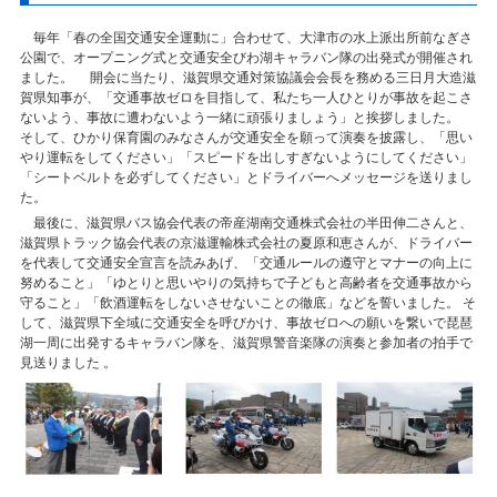
毎年「春の全国交通安全運動に」合わせて、大津市の水上派出所前なぎさ
公園で、オープニング式と交通安全びわ湖キャラバン隊の出発式が開催され
ました。 開会に当たり、滋賀県交通対策協議会会長を務める三日月大造滋
賀県知事が、「交通事故ゼロを目指して、私たち一人ひとりが事故を起こさ
ないよう、事故に遭わないよう一緒に頑張りましょう」と挨拶しました。
そして、ひかり保育園のみなさんが交通安全を願って演奏を披露し、「思い
やり運転をしてください」「スピードを出しすぎないようにしてください」
「シートベルトを必ずしてください」とドライバーへメッセージを送りまし
た。
最後に、滋賀県バス協会代表の帝産湖南交通株式会社の半田伸二さんと、
滋賀県トラック協会代表の京滋運輸株式会社の夏原和恵さんが、ドライバー
を代表して交通安全宣言を読みあげ、「交通ルールの遵守とマナーの向上に
努めること」「ゆとりと思いやりの気持ちで子どもと高齢者を交通事故から
守ること」「飲酒運転をしないさせないことの徹底」などを誓いました。 そ
して、滋賀県下全域に交通安全を呼びかけ、事故ゼロへの願いを繋いで琵琶
湖一周に出発するキャラバン隊を、滋賀県警音楽隊の演奏と参加者の拍手で
見送りました 。