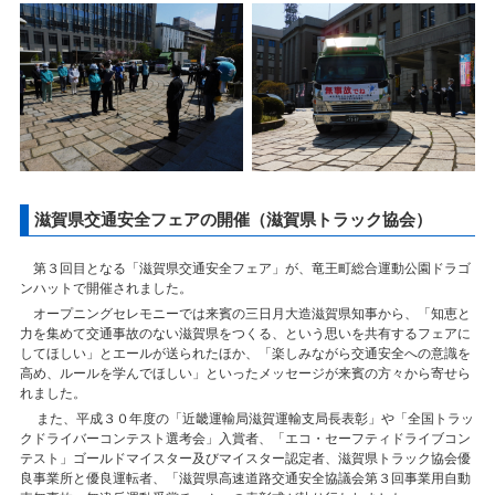
滋賀県交通安全フェアの開催（滋賀県トラック協会）
第３回目となる「滋賀県交通安全フェア」が、竜王町総合運動公園ドラゴ
ンハットで開催されました。
オープニングセレモニーでは来賓の三日月大造滋賀県知事から、「知恵と
力を集めて交通事故のない滋賀県をつくる、という思いを共有するフェアに
してほしい」とエールが送られたほか、「楽しみながら交通安全への意識を
高め、ルールを学んでほしい」といったメッセージが来賓の方々から寄せら
れました。
また、平成３０年度の「近畿運輸局滋賀運輸支局長表彰」や「全国トラッ
クドライバーコンテスト選考会」入賞者、「エコ・セーフティドライブコン
テスト」ゴールドマイスター及びマイスター認定者、滋賀県トラック協会優
良事業所と優良運転者、「滋賀県高速道路交通安全協議会第３回事業用自動