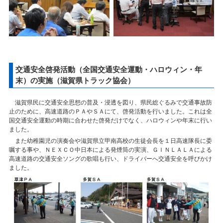
交通安全啓発活動（全国交通安全運動・ハロウィン・年
末）の実施（滋賀県トラック協会）
滋賀県民に交通安全思想の普及・浸透を図り、県民総ぐるみで交通事故防
止のために、高速道路のＰＡやＳＡにて、啓発活動を行いました。これは全
国交通安全運動の時期に合わせた啓発だけでなく、ハロウィンや年末に行い
ました。
また幼稚園児の演奏会や滋賀県立甲南高校の生徒会長を１日高速隊長に委
嘱する事や、ＮＥＸＣＯ中日本による発煙筒の実演、ＧＩＮＬＡＬＡによる
高速道路の交通安全ソングの歌唱も行い、ドライバーへ交通安全を呼びかけ
ました。