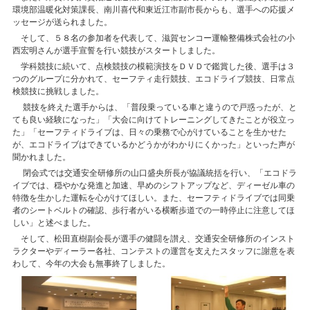
環境部温暖化対策課長、南川喜代和東近江市副市長からも、選手への応援メ
ッセージが送られました。
そして、５８名の参加者を代表して、滋賀センコー運輸整備株式会社の小
西宏明さんが選手宣誓を行い競技がスタートしました。
学科競技に続いて、点検競技の模範演技をＤＶＤで鑑賞した後、選手は３
つのグループに分かれて、セーフティ走行競技、エコドライブ競技、日常点
検競技に挑戦しました。
競技を終えた選手からは、「普段乗っている車と違うので戸惑ったが、と
ても良い経験になった」「大会に向けてトレーニングしてきたことが役立っ
た」「セーフティドライブは、日々の乗務で心がけていることを生かせた
が、エコドライブはできているかどうかがわかりにくかった」といった声が
聞かれました。
閉会式では交通安全研修所の山口盛央所長が協議統括を行い、「エコドラ
イブでは、穏やかな発進と加速、早めのシフトアップなど、ディーゼル車の
特徴を生かした運転を心がけてほしい。また、セーフティドライブでは同乗
者のシートベルトの確認、歩行者がいる横断歩道での一時停止に注意してほ
しい」と述べました。
そして、松田直樹副会長が選手の健闘を讃え、交通安全研修所のインスト
ラクターやディーラー各社、コンテストの運営を支えたスタッフに謝意を表
わして、今年の大会も無事終了しました。