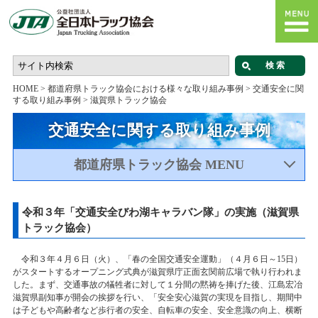
HOME
>
都道府県トラック協会における様々な取り組み事例
>
交通安全に関
する取り組み事例
>
滋賀県トラック協会
交通安全に関する取り組み事例
都道府県トラック協会 MENU
令和３年「交通安全びわ湖キャラバン隊」の実施（滋賀県
トラック協会）
令和３年４月６日（火）、「春の全国交通安全運動」（４月６日～15日）
がスタートするオープニング式典が滋賀県庁正面玄関前広場で執り行われま
した。まず、交通事故の犠牲者に対して１分間の黙祷を捧げた後、江島宏冶
滋賀県副知事が開会の挨拶を行い、「安全安心滋賀の実現を目指し、期間中
は子どもや高齢者など歩行者の安全、自転車の安全、安全意識の向上、横断