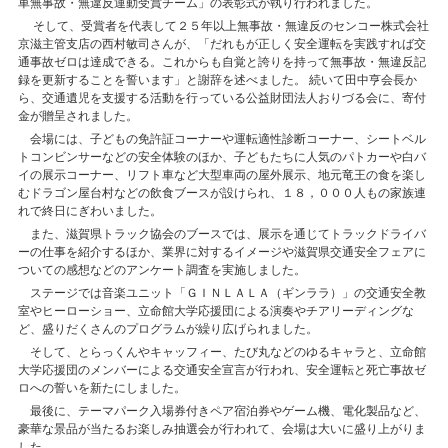
車無事故・無違反運動受賞チーム」の表彰式が執り行われました。
そして、受賞者を代表して２５年以上無事故・無違反のセンコー株式会社
京滋主管支店の西村敏司さんが、「だれもが正しく安全運転を実践すれば交
通事故ゼロは達成できる。これからも自覚と誇りを持って無事故・無違反記
録を更新することを誓います」と謝辞を述べました。 続いて田中亨会長か
ら、交通遺児を支援する活動を行っている公益財団法人おりづる会に、寄付
金が贈呈されました。
会場には、子どもの免許証コーナーや運転適性診断コーナー、シートベル
トコンビンサーなどの安全体験のほか、子どもたちに人気のパトカーや白バ
イの展示コーナー、リフト車など大型車両の屋外展示、地元竜王の食を楽し
むドラゴン屋台村などの飲食ブースが設けられ、１８，０００人もの家族連
れで終日にぎわいました。
また、滋賀県トラック協会のブースでは、展示を通じてトラックドライバ
ーの仕事を紹介するほか、業界に対するイメージや滋賀県交通安全フェアに
ついての感想などのアンケート調査を実施しました。
ステージでは音楽ユニット「ＧＩＮＬＡＬＡ（ギンララ）」の交通安全教
室やヒーローショー、立命館大学応援団による演奏やチアリーディングな
ど、盛りだくさんのプログラムが繰り広げられました。
そして、とらっくんやキャッフィー、たび丸などのゆるキャラと、立命館
大学応援団のメンバーによる交通安全宣言が行われ、安全運転と死亡事故ゼ
ロへの誓いを新たにしました。
最後に、テーマパーク入場券付きペア宿泊券やゲーム機、電化製品など、
豪華な景品が当たるお楽しみ抽選会が行われて、会場は大いに盛り上がりま
した。