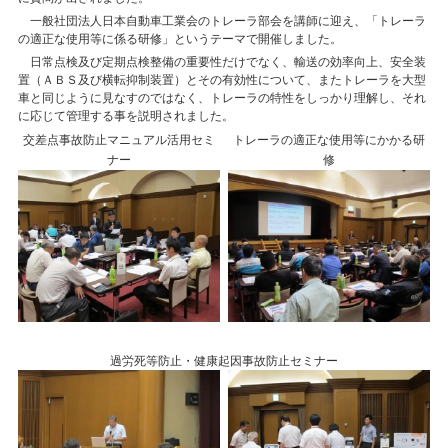
一般社団法人日本自動車工業会のトレーラ部会を講師に迎え、「トレーラ
の適正な使用等に係る研修」というテーマで開催しました。
日常点検及び定期点検整備の重要性だけでなく、輸送の効率向上、安全装
置（ＡＢＳ及び横転抑制装置）とその有効性について、またトレーラを大型
車と同じように見なすのではなく、トレーラの特性をしっかり理解し、それ
に応じて管理する事を説明されました。
交差点事故防止マニュアル活用セミ
トレーラの適正な使用等にかかる研
ナー
修
過労死等防止・健康起因事故防止セミナー